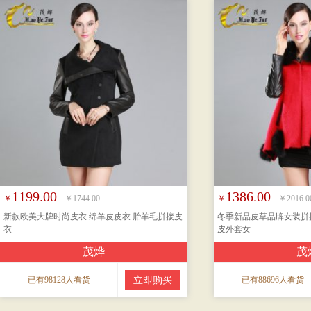
1199.00
1386.00
￥
￥1744.00
￥
￥2016.0
新款欧美大牌时尚皮衣 绵羊皮皮衣 胎羊毛拼接皮
冬季新品皮草品牌女装拼
衣
皮外套女
茂烨
茂
已有98128人看货
立即购买
已有88696人看货