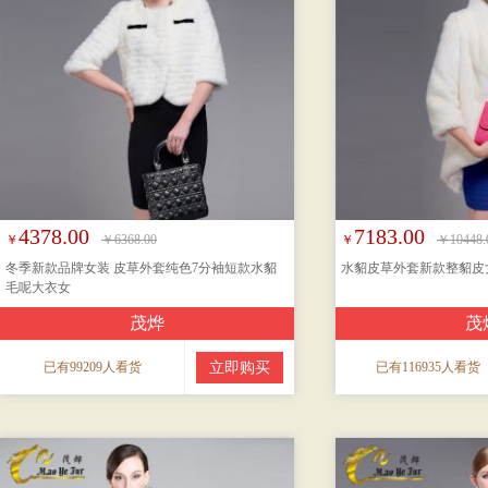
4378.00
7183.00
￥
￥6368.00
￥
￥10448.
冬季新款品牌女装 皮草外套纯色7分袖短款水貂
水貂皮草外套新款整貂皮
毛呢大衣女
茂烨
茂
已有99209人看货
立即购买
已有116935人看货