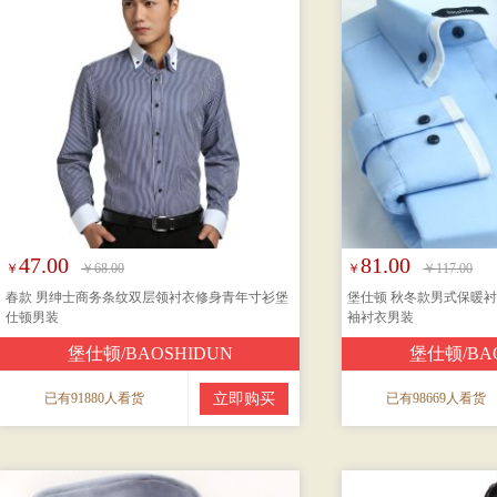
47.00
81.00
￥
￥68.00
￥
￥117.00
春款 男绅士商务条纹双层领衬衣修身青年寸衫堡
堡仕顿 秋冬款男式保暖衬
仕顿男装
袖衬衣男装
堡仕顿/BAOSHIDUN
堡仕顿/BA
已有91880人看货
立即购买
已有98669人看货