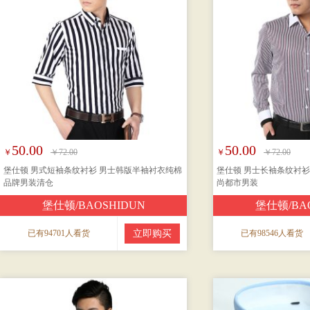
50.00
50.00
￥
￥72.00
￥
￥72.00
堡仕顿 男式短袖条纹衬衫 男士韩版半袖衬衣纯棉
堡仕顿 男士长袖条纹衬衫
品牌男装清仓
尚都市男装
堡仕顿/BAOSHIDUN
堡仕顿/BA
已有94701人看货
立即购买
已有98546人看货