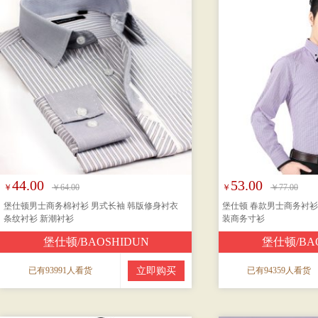
44.00
53.00
￥
￥64.00
￥
￥77.00
堡仕顿男士商务棉衬衫 男式长袖 韩版修身衬衣
堡仕顿 春款男士商务衬衫
条纹衬衫 新潮衬衫
装商务寸衫
堡仕顿/BAOSHIDUN
堡仕顿/BA
已有93991人看货
立即购买
已有94359人看货