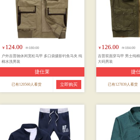
124.00
126.00
￥
￥180.00
￥
￥184.00
户外吉普驰休闲宽松马甲 多口袋摄影钓鱼马夹 纯
吉普双面穿马甲 男士纯棉
棉水洗男装
大码男装
捷仕莱
捷
已有120560人看货
立即购买
已有127839人看货