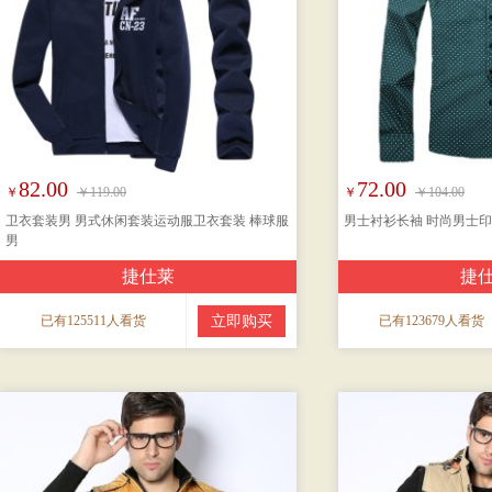
82.00
72.00
￥
￥119.00
￥
￥104.00
卫衣套装男 男式休闲套装运动服卫衣套装 棒球服
男士衬衫长袖 时尚男士
男
捷仕莱
捷
已有125511人看货
立即购买
已有123679人看货