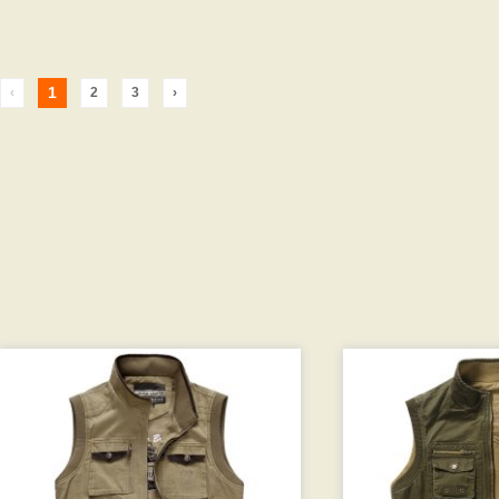
1
‹
2
3
›