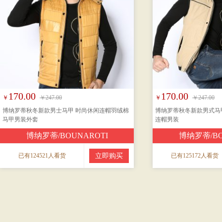
170.00
170.00
￥
￥247.00
￥
￥247.00
博纳罗蒂秋冬新款男士马甲 时尚休闲连帽羽绒棉
博纳罗蒂秋冬新款男式马
马甲男装外套
连帽男装
博纳罗蒂/BOUNAROTI
博纳罗蒂/BO
已有124521人看货
立即购买
已有125172人看货