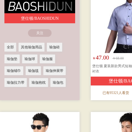
堡仕顿/BAOSHIDUN
关注
全部
其他瑜伽用品
瑜伽砖
47.00
￥
￥68.00
瑜伽垫
瑜伽球
瑜伽服
堡仕顿 夏装新款男式短袖
瑜伽铺巾
瑜伽毯
瑜伽伸展带
衬衣
堡仕顿/BA
瑜伽拉力带
瑜伽抱枕
瑜伽包
已有95321人看货