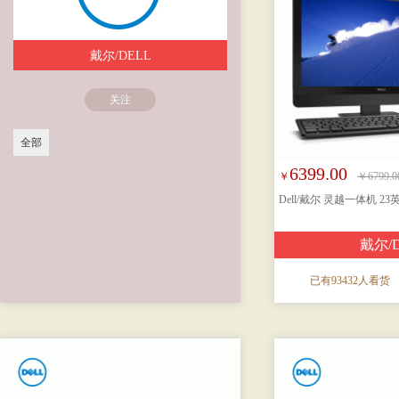
戴尔/DELL
关注
全部
6399.00
￥
￥6799.0
Dell/戴尔 灵越一体机 2
戴尔/
已有93432人看货