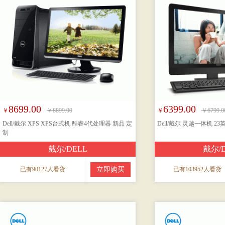
8699.00
6399.00
￥
￥8899.00
￥
￥6799.0
Dell/戴尔 XPS XPS台式机 酷睿4代处理器 新品 定
Dell/戴尔 灵越一体机 2
制
戴尔/DELL
戴尔/
已有90127人看货
立即购买
已有103952人看货