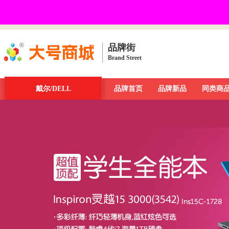
品牌街
Brand Street
品牌街
戴尔/DELL
一周新发现
今日最大牌
品牌首页
新品发布汇
品牌新品
品牌库
同类商