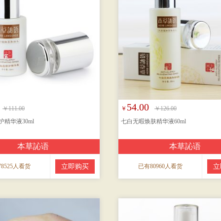
54.00
￥111.00
￥
￥126.00
精华液30ml
七白无暇焕肤精华液60ml
本草訫语
本草訫语
8525人看货
立即购买
已有80960人看货
立