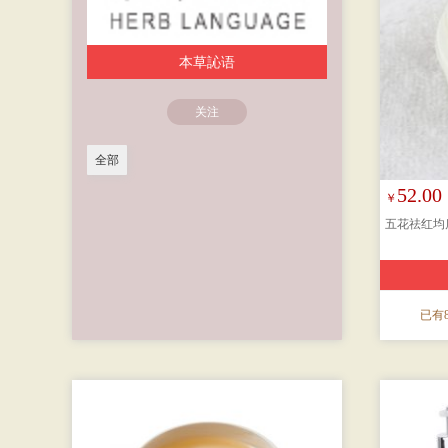
本草訫语
关注
全部
52.00
￥
五花祛红均质
已有8