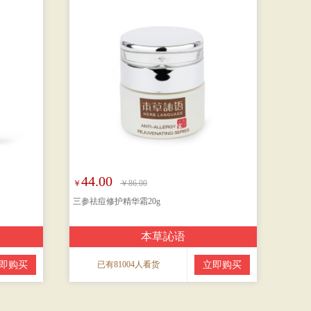
44.00
￥
￥86.00
三参祛痘修护精华霜20g
本草訫语
即购买
已有81004人看货
立即购买