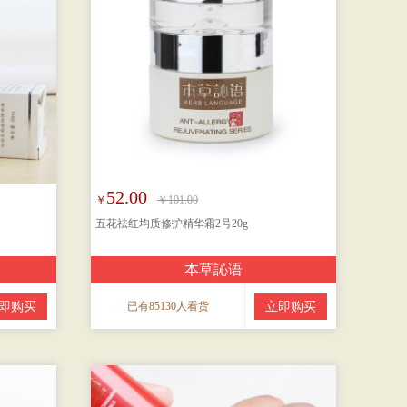
52.00
￥
￥101.00
五花祛红均质修护精华霜2号20g
本草訫语
即购买
已有85130人看货
立即购买