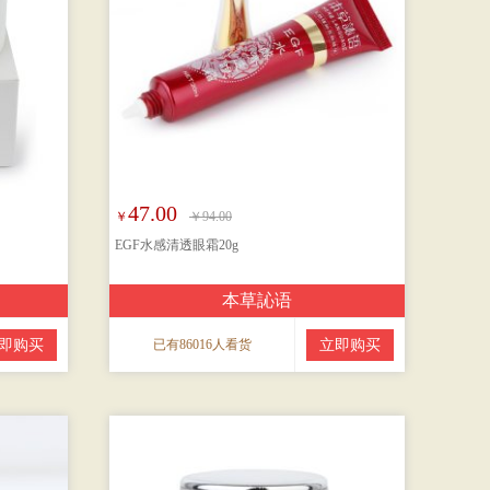
47.00
￥
￥94.00
EGF水感清透眼霜20g
本草訫语
即购买
已有86016人看货
立即购买