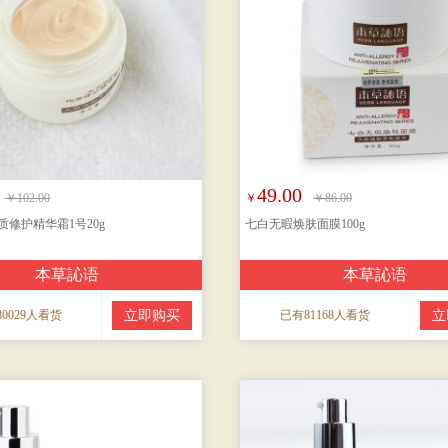
49.00
￥102.00
￥
￥86.00
修护精华霜1号20g
七白无暇焕肤面膜100g
本草訫语
本草訫语
0029人看货
立即购买
已有81168人看货
立