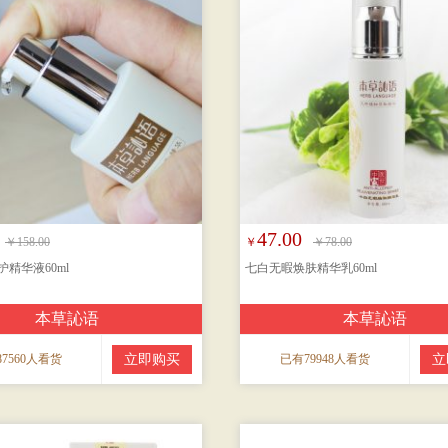
47.00
￥158.00
￥
￥78.00
精华液60ml
七白无暇焕肤精华乳60ml
本草訫语
本草訫语
7560人看货
立即购买
已有79948人看货
立