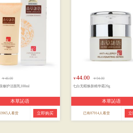
44.00
￥46.00
￥
￥94.00
修护洁面乳100ml
七白无暇焕肤精华霜20g
本草訫语
本草訫语
3965人看货
立即购买
已有87914人看货
立