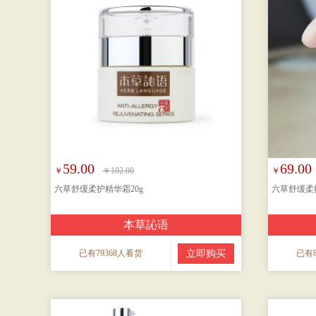
59.00
69.00
￥
￥102.00
￥
六草舒缓柔护精华霜20g
六草舒缓柔护
本草訫语
已有79368人看货
立即购买
已有8