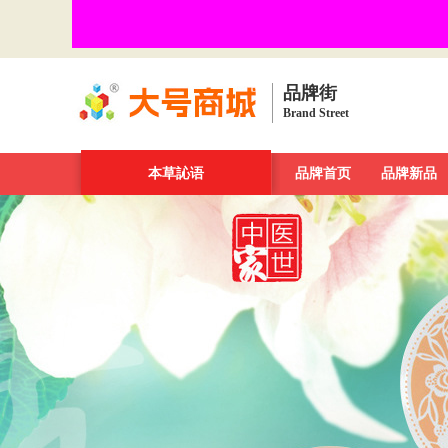
品牌街
Brand Street
品牌街
一周新发现
本草訫语
今日最大牌
品牌首页
新品发布汇
品牌新品