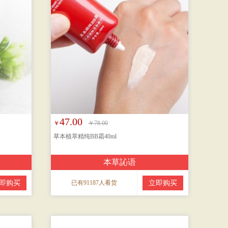
47.00
￥
￥78.00
草本植萃精纯BB霜40ml
本草訫语
即购买
已有91187人看货
立即购买