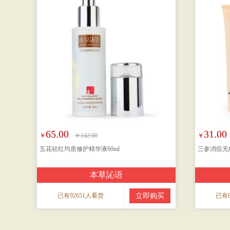
65.00
31.00
￥
￥142.00
￥
五花祛红均质修护精华液60ml
三参消痘无痕
本草訫语
已有92651人看货
立即购买
已有8