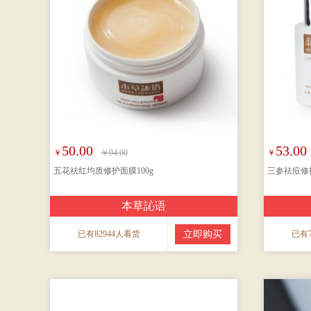
50.00
53.00
￥
￥94.00
￥
五花祛红均质修护面膜100g
三参祛痘修护
本草訫语
已有82944人看货
立即购买
已有7