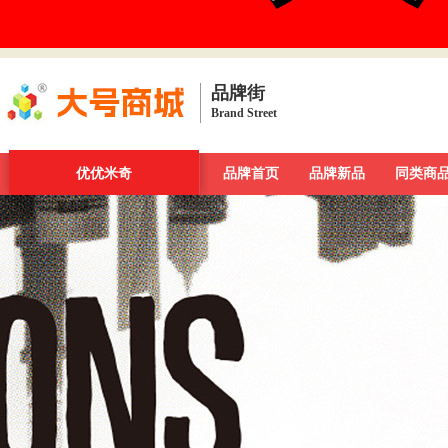
品牌街
Brand Street
品牌街
一周新发现
优优米奇
今日最大牌
品牌首页
新品发布汇
品牌新品
品牌库
同类商