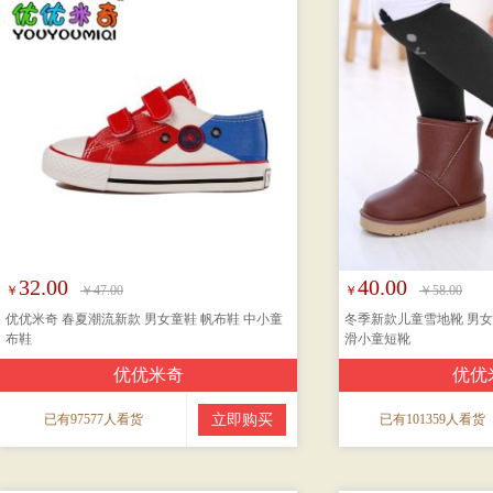
32.00
40.00
￥
￥47.00
￥
￥58.00
优优米奇 春夏潮流新款 男女童鞋 帆布鞋 中小童
冬季新款儿童雪地靴 男女
布鞋
滑小童短靴
优优米奇
优优
已有97577人看货
立即购买
已有101359人看货