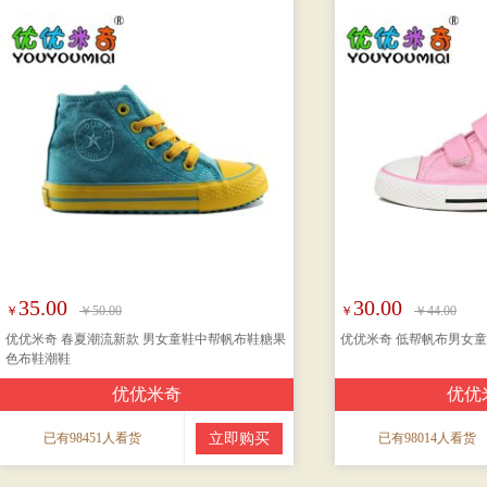
35.00
30.00
￥
￥50.00
￥
￥44.00
优优米奇 春夏潮流新款 男女童鞋中帮帆布鞋糖果
优优米奇 低帮帆布男女
色布鞋潮鞋
优优米奇
优优
已有98451人看货
立即购买
已有98014人看货