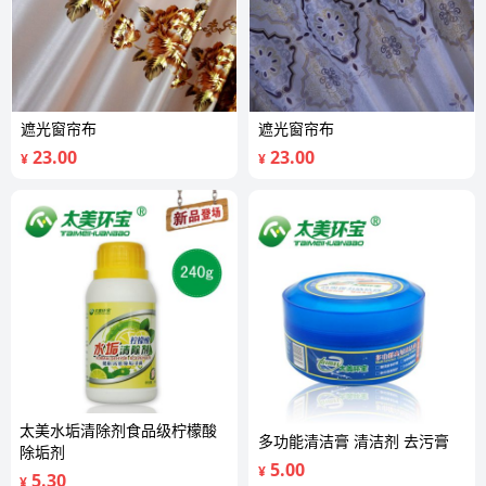
遮光窗帘布
遮光窗帘布
23.00
23.00
¥
¥
太美水垢清除剂食品级柠檬酸
多功能清洁膏 清洁剂 去污膏
除垢剂
5.00
¥
5.30
¥