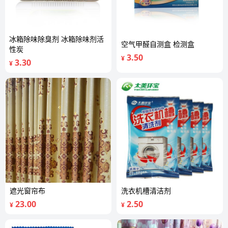
冰箱除味除臭剂 冰箱除味剂活
空气甲醛自测盒 检测盒
性炭
3.50
¥
3.30
¥
遮光窗帘布
洗衣机槽清洁剂
23.00
2.50
¥
¥