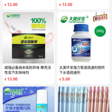
12.00
13.00
¥
¥
超强必备纳米吸附异味 椰壳活
太美环宝强力管道疏通剂厕所
性炭汽车除味剂
下水道疏通剂
13.00
5.00
¥
¥