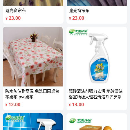
遮光窗帘布
遮光窗帘布
23.00
23.00
¥
¥
防水防油耐高温 免洗田园桌台
瓷砖清洁剂强力去污 地砖清洁
布桌布 pvc桌布
浴室地板大理石清洁剂光亮剂
12.00
13.00
¥
¥