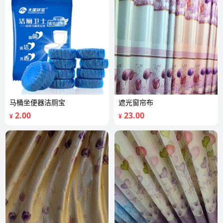
马桶坐便器洁厕宝
遮光窗帘布
2.00
23.00
¥
¥