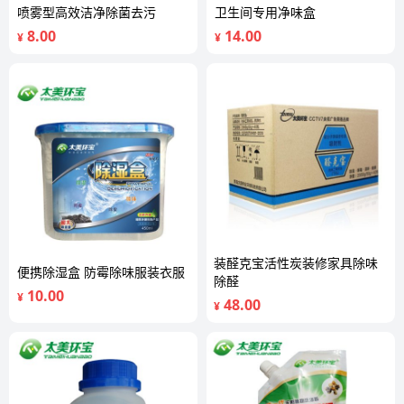
喷雾型高效洁净除菌去污
卫生间专用净味盒
8.00
14.00
¥
¥
装醛克宝活性炭装修家具除味
便携除湿盒 防霉除味服装衣服
除醛
10.00
¥
48.00
¥