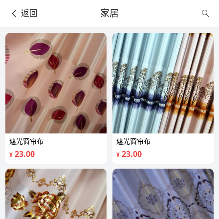
家居
返回
遮光窗帘布
遮光窗帘布
23.00
23.00
¥
¥