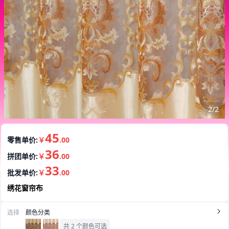
1/2
45
零售单价:
￥
.00
36
拼团单价:
￥
.00
33
批发单价:
￥
.00
绣花窗帘布
选择
颜色分类
共 2 个颜色可选