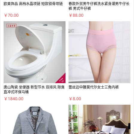
欧美饰品 高档水晶项链 短款锁骨项链
春款外贸男牛仔裤洗水紧身潮男牛仔长
裤 男式牛仔裤
￥70.00
￥88.00
唐山陶瓷 坐便器 新型节水 双排风 除臭
蕾丝边中腰莫代尔女士三角内裤
直冲式环保马桶
￥1840.00
￥8.00