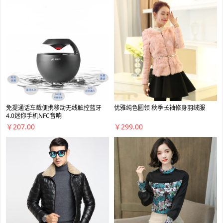
免提通话车载便携移动无线触控蓝牙
优雅纯色圆领 秋季长袖修身羽绒服
4.0迷你手机NFC音响
￥207.00
￥299.00