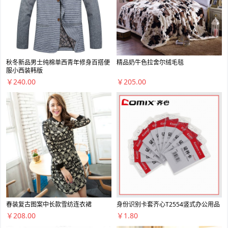
秋冬新品男士纯棉单西青年修身百搭便
精品奶牛色拉舍尔绒毛毯
服小西装韩版
￥240.00
￥205.00
春装复古图案中长款雪纺连衣裙
身份识别卡套齐心T2554竖式办公用品
￥208.00
￥1.80