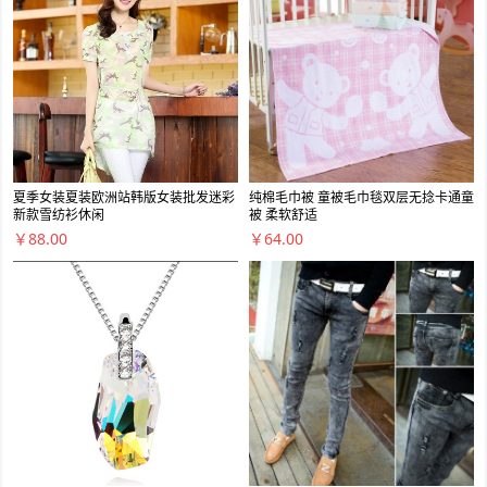
夏季女装夏装欧洲站韩版女装批发迷彩
纯棉毛巾被 童被毛巾毯双层无捻卡通童
新款雪纺衫休闲
被 柔软舒适
￥88.00
￥64.00