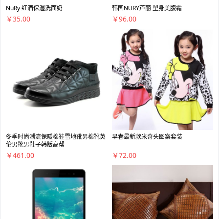
NuRy 红酒保湿洗面奶
韩国NURY芦丽 塑身美腹霜
￥35.00
￥96.00
冬季时尚潮流保暖棉鞋雪地靴男棉靴英
早春最新款米奇头图案套装
伦男靴男鞋子韩版高帮
￥461.00
￥72.00