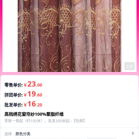
3/6
23
零售单价:
￥
.00
19
拼团单价:
￥
.60
16
批发单价:
￥
.20
高档绣花窗帘纱100%聚脂纤维
零售一卷起（约100米），批发300米起--【包邮】
选择
颜色分类