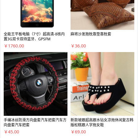
全能王平板电脑（7寸）超高清-8核内
麻将沙发抱枕靠垫靠枕套
置3G双卡双待蓝牙、GPSFM
￥1760.00
￥36.00
手编冰丝防滑方向盘套汽车把套汽车方
新款坡跟超高跟水钻女凉拖休闲复古韩
向盘套汽车把套
版松糕跟人字拖女鞋
￥45.00
￥69.00