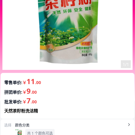
1/1
11
零售单价:
￥
.00
9
拼团单价:
￥
.00
7
批发单价:
￥
.00
天然茶籽粉洗洁精
选择
颜色分类
共 1 个颜色可选