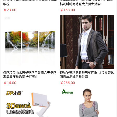
眼枕
档呢料时尚毛呢大衣男士外套
￥23.00
￥168.00
必画精美山水风景壁画三联组合无框画
博纳罗蒂秋冬新款男式西服 拼接立领休
家居客厅装饰画 大好河山
闲青年品牌男装外套
￥16.00
￥266.00