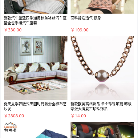
新款汽车坐垫四季通用棕丝冰丝汽车座
面料舒适透气 修身
垫全包手编汽车座套
￥330.00
￥109.00
夏天夏季韩版式田园时尚防滑全棉布艺
新款欧美高档饰品 单个珍珠项链 韩版
沙发
夸张大牌复古珍珠饰品
￥2808.00
￥14.00