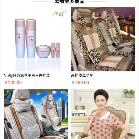
去看更多商品
NuRy韩方滋养美白三件套装
高档皮革坐垫
￥202.00
￥480.00