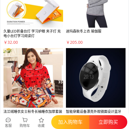
久量LED折叠台灯 学习护眼 夹子灯 充
迪玛森秋冬上衣 瑜伽服
电小台灯学习阅读灯
￥32.00
￥205.00
法兰绒睡衣女士秋冬长袖睡衣加厚套装
智能穿戴设备漂亮外观镜面设计蓝牙
可爱卡通珊瑚绒家居服
uuwatch运动智能手表
加入购物车
立即购买
￥82.00
￥288.00
客服
购物车
收藏