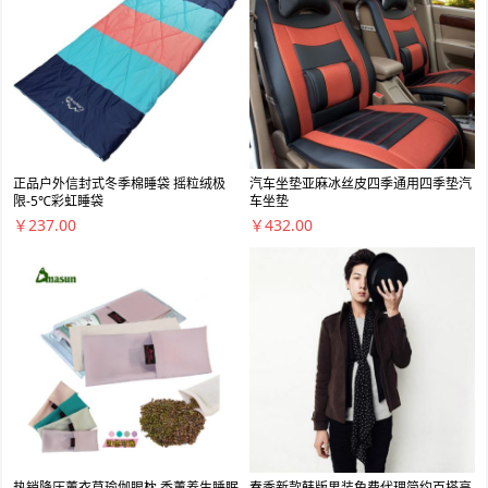
正品户外信封式冬季棉睡袋 摇粒绒极
汽车坐垫亚麻冰丝皮四季通用四季垫汽
限-5℃彩虹睡袋
车坐垫
￥237.00
￥432.00
热销降压薰衣草瑜伽眼枕 香薰养生睡眠
春季新款韩版男装免费代理简约百搭高