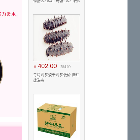
螃蟹公3.8-4.1 母蟹2.8-3.1两8
只
402.00
￥
584.00
青岛海参淡干海参低价 拉缸
盐海参