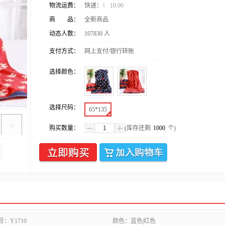
物流运费：
快递：
¥
10.00
商 品：
全新商品
动态人数：
107830
人
支付方式：
网上支付/银行转账
选择颜色：
选择尺码：
65*135
购买数量：
(库存还剩
1000
个)
号：
Y1710
颜色：
蓝色|红色