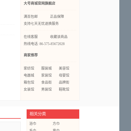
大号商城官网旗舰店
满百包邮
正品保障
支持七天无忧退换服务
在线客服
收藏该商品
热线电话: 86-575-85672028
商家推荐
家纺馆
服装城
美容馆
电器城
家装馆
母婴馆
箱包馆
食品街
品牌街
女装馆
男装馆
鞋靴馆
相关分类
浴巾
方巾
毛巾
童巾