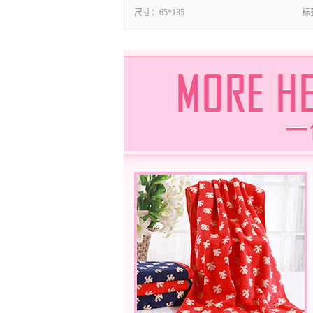
尺寸：
65*135
标