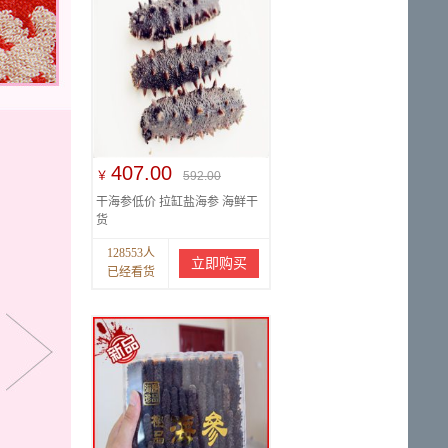
407.00
￥
592.00
干海参低价 拉缸盐海参 海鲜干
货
128553人
立即购买
已经看货