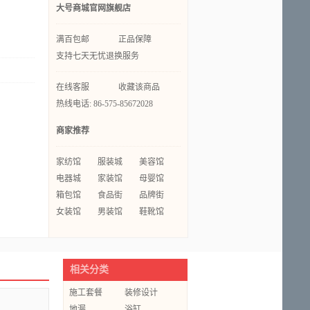
大号商城官网旗舰店
满百包邮
正品保障
支持七天无忧退换服务
在线客服
收藏该商品
热线电话: 86-575-85672028
商家推荐
家纺馆
服装城
美容馆
电器城
家装馆
母婴馆
箱包馆
食品街
品牌街
女装馆
男装馆
鞋靴馆
相关分类
施工套餐
装修设计
地漏
浴缸