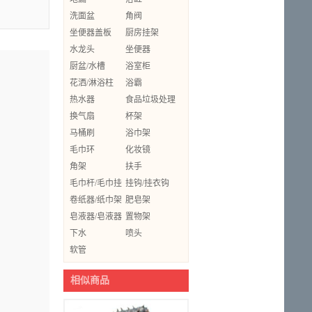
洗面盆
角阀
坐便器盖板
厨房挂架
水龙头
坐便器
厨盆/水槽
浴室柜
花洒/淋浴柱
浴霸
热水器
食品垃圾处理
换气扇
器
杯架
马桶刷
浴巾架
毛巾环
化妆镜
角架
扶手
毛巾杆/毛巾挂
挂钩/挂衣钩
卷纸器/纸巾架
肥皂架
皂液器/皂液器
置物架
架
下水
喷头
软管
相似商品