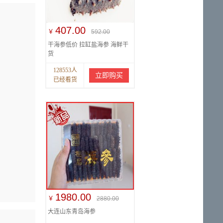
407.00
￥
592.00
干海参低价 拉缸盐海参 海鲜干
货
128553人
立即购买
已经看货
1980.00
￥
2880.00
大连山东青岛海参