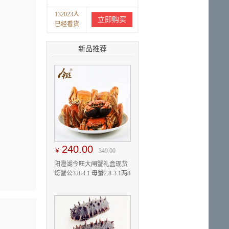
132023人
立即购买
已经看货
新品推荐
240.00
￥
349.00
阳澄湖今旺大闸蟹礼盒现货
螃蟹公3.8-4.1 母蟹2.8-3.1两8
只