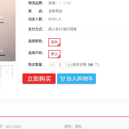
物流运费：
快递：
¥
12.00
商 品：
全新商品
动态人数：
92395
人
支付方式：
网上支付/银行转账
选择颜色：
银色
选择尺码：
默认
购买数量：
(库存还剩
500
个)
号：
KD-L5633
颜色：
银色