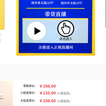
¥
156.00
零售单价：
¥
132.00
小批发单价：
(
10
套起批)
¥
108.00
大批发单价：
(20套起批)