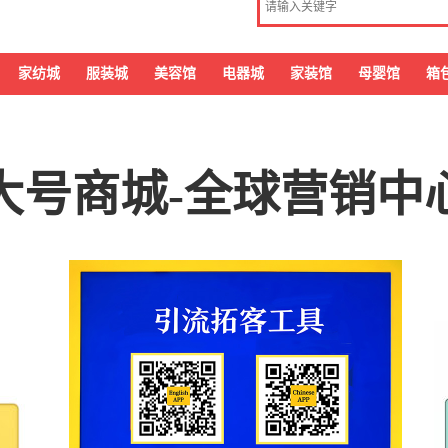
家纺城
服装城
美容馆
电器城
家装馆
母婴馆
箱
大号商城-全球营销中