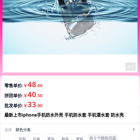
1/3
48
零售单价:
￥
.00
40
拼团单价:
￥
.50
33
批发单价:
￥
.00
最新上市iphone手机防水外壳 手机防水套 手机潜水套 防水壳
选择
颜色分类
共 5 个颜色可选
蓝色
白色
黑色
粉色
黄色