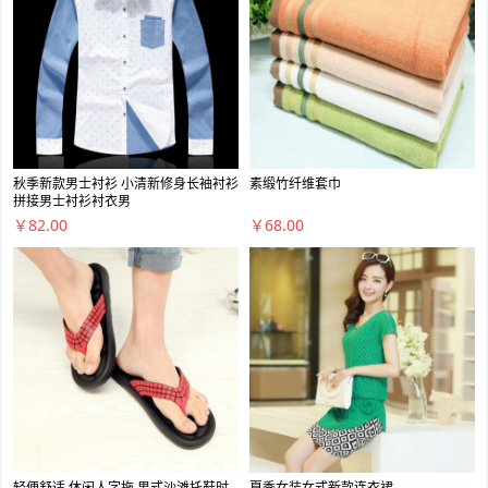
秋季新款男士衬衫 小清新修身长袖衬衫
素缎竹纤维套巾
拼接男士衬衫衬衣男
￥82.00
￥68.00
轻便舒适 休闲人字拖 男式沙滩托鞋时
夏季女装女式新款连衣裙