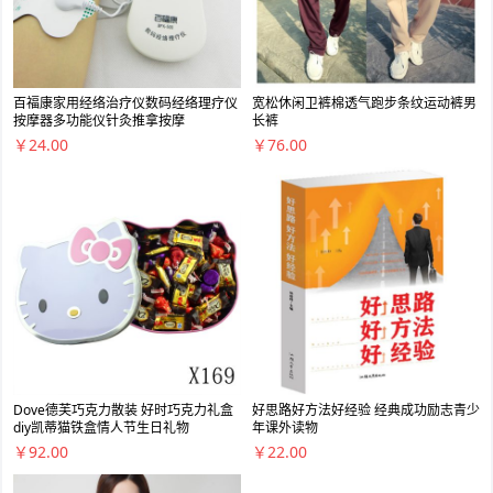
百福康家用经络治疗仪数码经络理疗仪
宽松休闲卫裤棉透气跑步条纹运动裤男
按摩器多功能仪针灸推拿按摩
长裤
￥24.00
￥76.00
Dove德芙巧克力散装 好时巧克力礼盒
好思路好方法好经验 经典成功励志青少
diy凯蒂猫铁盒情人节生日礼物
年课外读物
￥92.00
￥22.00