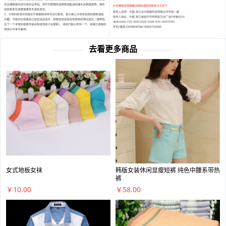
去看更多商品
女式地板女袜
韩版女装休闲显瘦短裤 纯色中腰系带热
裤
￥10.00
￥58.00