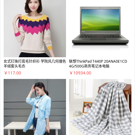
女式钉珠打底毛针织衫 学院风几何撞色
联想ThinkPad T440P 20ANA0E1CD
羊绒套头毛衣
4G/500G商务笔记本电脑
￥117.00
￥10934.00