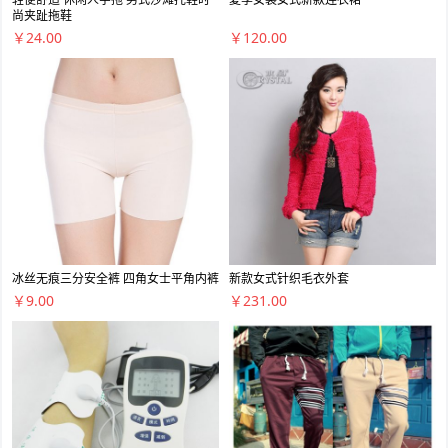
尚夹趾拖鞋
￥24.00
￥120.00
冰丝无痕三分安全裤 四角女士平角内裤
新款女式针织毛衣外套
￥9.00
￥231.00