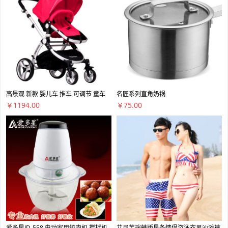
高景观 新款 婴儿车 推车 可调节 童车
名匠系列直角奶锅
￥1194.00
￥75.00
爱多星JD-558 电动家用绞肉机 搅拌机
艾尼芙瑞韩版星条情侣游泳衣男沙滩裤