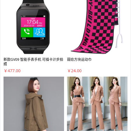
新款GV09 智能手表手机 可插卡计步拍
弱捻方块运动巾
照
￥477.00
￥24.00