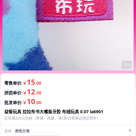
3/3
15
零售单价:
￥
.00
12
拼团单价:
￥
.50
10
批发单价:
￥
.00
益智玩具 拉拉布书大嘴鱼牙胶 布绒玩具 0.07 la6901
全场满200元包邮（新疆、西藏、港/澳/台等偏远地区除外）
选择
颜色分类