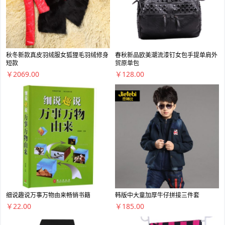
秋冬新款真皮羽绒服女狐狸毛羽绒修身
春秋新品欧美潮流漆钉女包手提单肩外
短款
贸原单包
￥2069.00
￥128.00
细说趣说万事万物由来畅销书籍
韩版中大童加厚牛仔拼接三件套
￥22.00
￥185.00