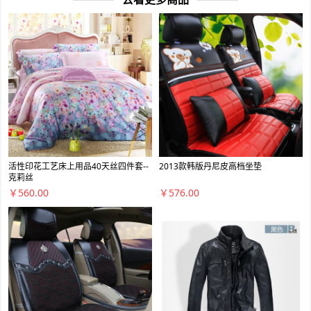
活性印花工艺床上用品40天丝四件套--
2013款韩版丹尼皮高档坐垫
克莉丝
￥560.00
￥576.00