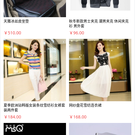
天雅冰丝皮坐垫
秋冬新款男士夹克 潮男夹克 休闲夹克
衫 男外套
￥510.00
￥96.00
夏季欧洲站韩版女装条纹雪纺衫女裤套
网纱盘花雪纺连衣裙
装两件套
￥184.00
￥168.00