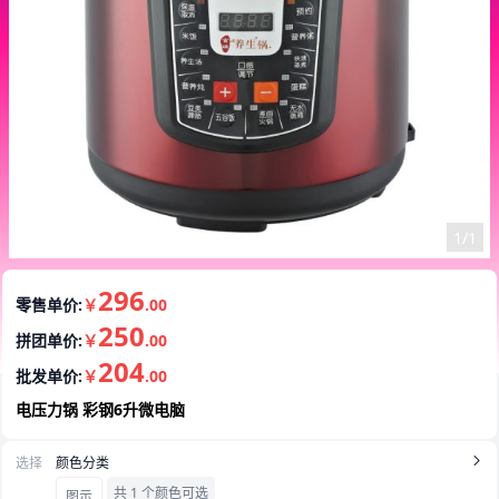
1/1
296
零售单价:
￥
.00
250
拼团单价:
￥
.00
204
批发单价:
￥
.00
电压力锅 彩钢6升微电脑
选择
颜色分类
共 1 个颜色可选
图示