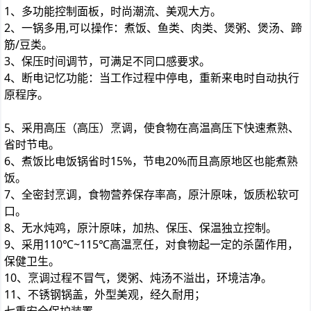
1、多功能控制面板，时尚潮流、美观大方。
2、一锅多用,可以操作：煮饭、鱼类、肉类、煲粥、煲汤、蹄
筋/豆类。
3、保压时间调节，可满足不同口感要求。
4、断电记忆功能：当工作过程中停电，重新来电时自动执行
原程序。
5、采用高压（高压）烹调，使食物在高温高压下快速煮熟、
省时节电。
6、煮饭比电饭锅省时15%，节电20%而且高原地区也能煮熟
饭。
7、全密封烹调，食物营养保存率高，原汁原味，饭质松软可
口。
8、无水炖鸡，原汁原味，加热、保压、保温独立控制。
9、采用110℃~115℃高温烹任，对食物起一定的杀菌作用，
保健卫生。
10、烹调过程不冒气，煲粥、炖汤不溢出，环境洁净。
11、不锈钢锅盖，外型美观，经久耐用；