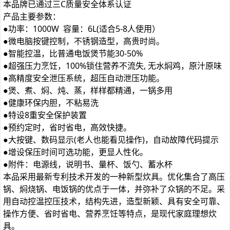
本品牌已通过三C质量安全体系认证
产品主要参数：
●功率：1000W 容量：6L(适合5-8人使用）
●微电脑按键控制，不锈钢造型，高贵时尚。
●智能控温，比普通电饭煲节能30-50%
●超强压力烹饪，100%锁住营养不流失, 无水焖鸡，原汁原味
●高精度安全泄压系统，超压自动泄压功能。
●煲、煮、焖、炖、蒸，样样都精通，一锅多用
●健康环保内胆，不粘易洗
●特设8重安全保护装置
●预约定时，省时省电，高效快捷。
●大按键、数码显示(老人也能看见操作)，自动故障代码提示
●增设保压时间可选功能，更显人性化。
●附件：电源线，说明书、量杯、饭勺、蓄水杯
本品采用最新专利技术开发的一种新型炊具。优化集合了高压
锅、焖烧锅、电饭锅的优点于一体，并弥补了众锅的不足。采
用自动控温控压技术，结构先进，造型新颖、具有安全可靠、
操作方便、省时省电、营养烹饪等特点，是现代家庭理想炊
具。