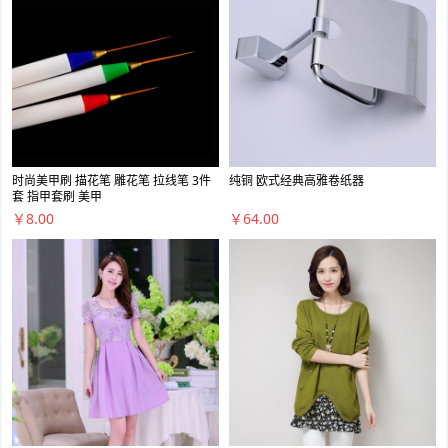
时尚美甲刷 描花笔 雕花笔 拉线笔 3件
纯铜 欧式经典高雅卷纸器
套 指甲套刷 美甲
￥8.00
￥64.00