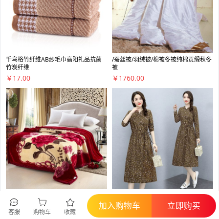
千鸟格竹纤维AB纱毛巾高阳礼品抗菌
/蚕丝被/羽绒被/棉被冬被纯棉贡缎秋冬
竹炭纤维
被
￥17.00
￥1760.00
精品枣红色拉舍尔绒毛毯
新款简约碎花腰部抽绳连衣裙
加入购物车
立即购买
￥189.00
￥179.00
客服
购物车
收藏