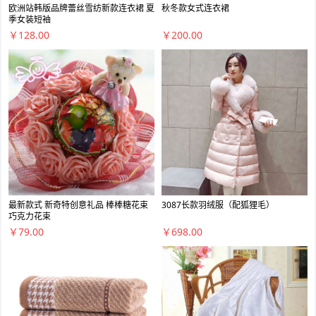
欧洲站韩版品牌蕾丝雪纺新款连衣裙 夏
秋冬款女式连衣裙
季女装短袖
￥128.00
￥200.00
最新款式 新奇特创意礼品 棒棒糖花束
3087长款羽绒服（配狐狸毛）
巧克力花束
￥79.00
￥698.00