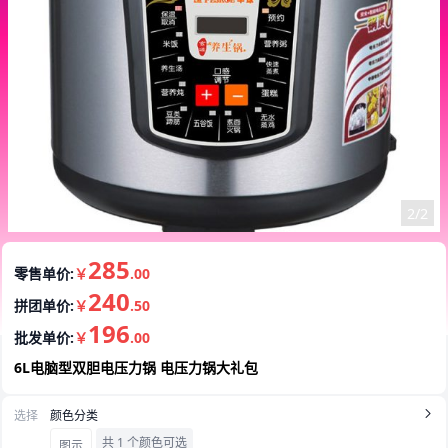
1/2
285
零售单价:
￥
.00
240
拼团单价:
￥
.50
196
批发单价:
￥
.00
6L电脑型双胆电压力锅 电压力锅大礼包
选择
颜色分类
共 1 个颜色可选
图示