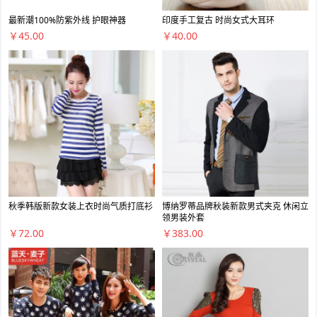
最新潮100%防紫外线 护眼神器
印度手工复古 时尚女式大耳环
￥45.00
￥40.00
秋季韩版新款女装上衣时尚气质打底衫
博纳罗蒂品牌秋装新款男式夹克 休闲立
领男装外套
￥72.00
￥383.00