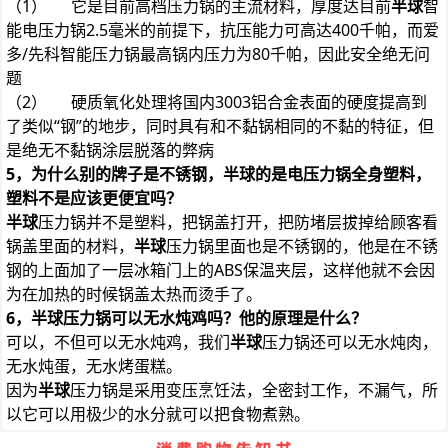
（1） 它是目前高档压力锅的主流材料，厚度达目前
半球
智
能电压力锅2.5毫米的前提下，抗压能力可高达400千帕，而爱
多/先科智能压力锅最高锅内压力为80千帕，因此安全绝无问
题
（2） 硬质氧化处理将国内3003铝合金表面的硬度提高到
了类似“钢”的地步，同时具有和不黏锅相同的不黏的特征，但
是绝无不黏锅涂层脱落的弊病
5，为什么别的牌子是不锈钢，半球的是电压力锅全身塑料，
塑料不是应该更便宜吗？
半球
压力锅并不是塑料，把锅盖打开，把防堵层拔掉给顾客看
锅盖里面的材料，
半球
压力锅里面也是不锈钢的，他是在不锈
钢的上面加了一层冰箱门上的ABS保温夹层，这样他就不会因
为在加热的时候锅盖太热而烫手了。
6，半球压力锅可以无水炖鸡吗？他的原理是什么？
可以，不但可以无水炖鸡，我们
半球
压力锅还可以无水炖肉，
无水炖蛋，无水烤蛋糕。
因为
半球
压力锅是采用变压烹饪法，全密封工作，不漏气，所
以它可以用极少的水分就可以把食物煮熟。