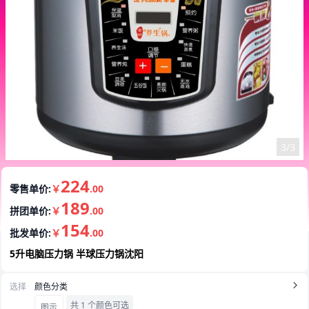
1/3
224
零售单价:
￥
.00
189
拼团单价:
￥
.00
154
批发单价:
￥
.00
5升电脑压力锅 半球压力锅沈阳
选择
颜色分类
共 1 个颜色可选
图示