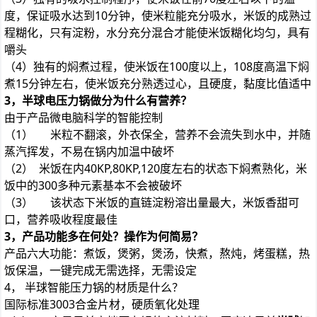
度，保证吸水达到10分钟，使米粒能充分吸水，米饭的成熟过
程糊化，只有淀粉，水分充分混合才能使米饭糊化均匀，具有
嚼头
（4）独有的焖煮过程，使米饭在100度以上，108度高温下焖
煮15分钟左右，使米饭充分熟透过心，且硬度，黏度比值适中
3，半球电压力锅做分为什么有营养？
由于产品微电脑科学的智能控制
（1） 米粒不翻滚，外衣保全，营养不会流失到水中，并随
蒸汽挥发，不易在锅内加温中破坏
（2） 米饭在内40KP,80KP,120度左右的状态下焖煮熟化，米
饭中的300多种元素基本不会被破坏
（3） 该状态下米饭的直链淀粉溶出量最大，米饭香甜可
口，营养吸收程度最佳
3，产品功能多在何处？操作为何简易？
产品六大功能：煮饭，煲粥，煲汤，快煮，熬炖，烤蛋糕，热
饭保温，一键完成无需选择，无需设定
4， 半球智能压力锅的材质是什么？
国际标准3003合金片材，硬质氧化处理