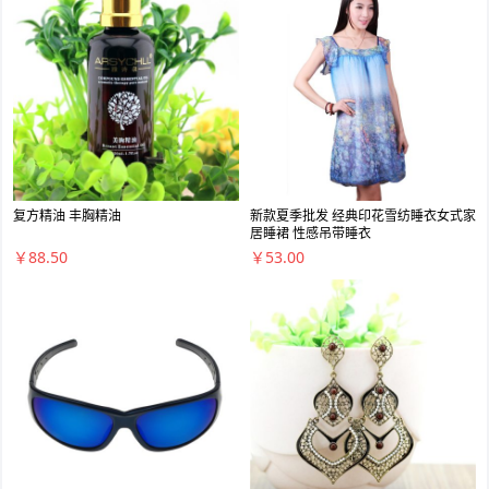
复方精油 丰胸精油
新款夏季批发 经典印花雪纺睡衣女式家
居睡裙 性感吊带睡衣
￥88.50
￥53.00