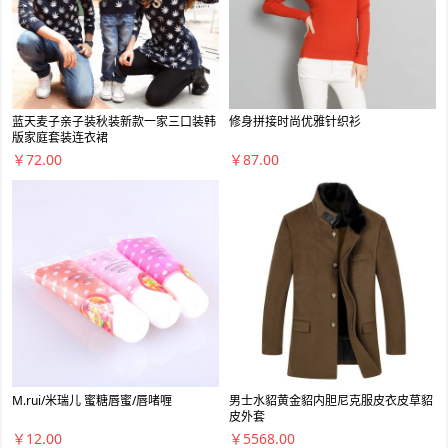
蓝天麦子亲子装秋装新款一家三口装韩
修身拼接时尚优雅针织衫
版家庭套装连衣裙
￥72.00
￥87.00
M.rui/米瑞儿 蜜糖唇蜜/唇啫喱
男士水貂黄金貂内胆尼克服皮衣皮草貂
皮外套
￥12.00
￥5568.00