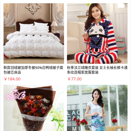
新款羽绒被加厚冬被90%白鸭绒被子面
秋季法兰绒睡衣套装 女士长袖长裤卡通
包被芯床品
条纹连帽家居服套装
￥184.00
￥77.00