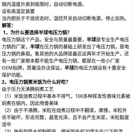
锅内温度升高到极限时，自动切断电源。
设有高温定装置
当内胆处于干烧状态时，温控开关自动切断电源，停止加热。
解答：
1，为什么要选择半球电压力锅？
电压力锅这个产品，安全与质量最重要，
半球
是专业生产电压
力锅的厂家，
半球
在压力锅的基础上研发出了电压力锅，是电
压力锅的鼻祖。象其他的大品牌是最近这两年才开始生产，还
有一些厂家根本都不能生产电压力锅，都是在一些小厂家
OEM贴牌，质量没办法保证。
半球
的电压力锅设有十重安全
保护功能。
2，电压力锅煮米饭为什么好吃？
由于压力无沸腾焖煮工艺
（1）米饭烧煮过程中基本不排气，100多种挥发性香味元素被
焖煮在锅内，因此喷香美味
（2）由于不沸腾，米粒在烧煮过程中不翻滚，摩擦，米粒外
衣不破坏，形态完整，晶莹光泽，且不会产生米浆，米粒黏度
适中
（3）独有的吸水控制程序，使米饭在前70度左右以下的温