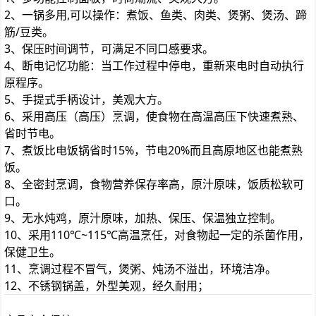
2、一锅多用,可以操作：煮饭、鱼类、肉类、煲粥、煲汤、蹄
筋/豆类。
3、保压时间调节，可满足不同口感要求。
4、断电记忆功能：当工作过程中停电，重新来电时自动执行
原程序。
5、手提式手柄设计，美观大方。
6、采用高压（高压）烹调，使食物在高温高压下快速煮熟、
省时节电。
7、煮饭比电饭锅省时15%，节电20%而且高原地区也能煮熟
饭。
8、全密封烹调，食物营养保存率高，原汁原味，饭质松软可
口。
9、无水炖鸡，原汁原味，加热、保压、保温独立控制。
10、采用110℃~115℃高温烹任，对食物起一定的杀菌作用，
保健卫生。
11、烹调过程不冒气，煲粥、炖汤不溢出，环境洁净。
12、不锈钢锅盖，外型美观，经久耐用；