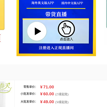
¥
71.00
零售单价：
¥
60.00
小批发单价：
(
25
套起批)
¥
49.00
大批发单价：
(50套起批)