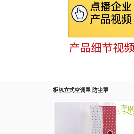
柜机立式空调罩 防尘罩