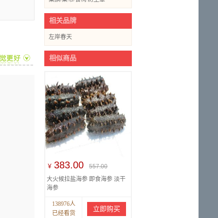
套
相关品牌
左岸春天
相似商品
383.00
￥
557.00
大火候拉盐海参 即食海参 淡干
海参
138976人
立即购买
已经看货