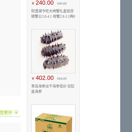
240.00
￥
349.00
阳澄湖今旺大闸蟹礼盒现货
螃蟹公3.8-4.1 母蟹2.8-3.1两8
只
402.00
￥
584.00
青岛海参淡干海参低价 拉缸
盐海参