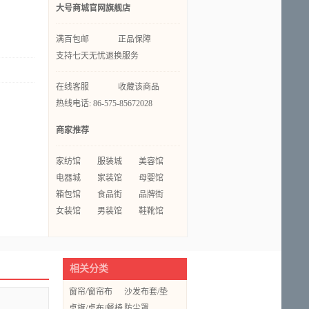
大号商城官网旗舰店
满百包邮
正品保障
支持七天无忧退换服务
在线客服
收藏该商品
热线电话: 86-575-85672028
商家推荐
家纺馆
服装城
美容馆
电器城
家装馆
母婴馆
箱包馆
食品街
品牌街
女装馆
男装馆
鞋靴馆
相关分类
窗帘/窗帘布
沙发布套/垫
桌旗/桌布/餐椅
防尘罩