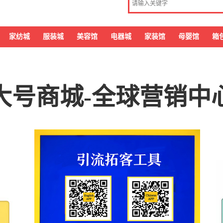
家纺城
服装城
美容馆
电器城
家装馆
母婴馆
箱
大号商城-全球营销中