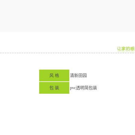
风 格
清新田园
包 装
pvc透明简包装