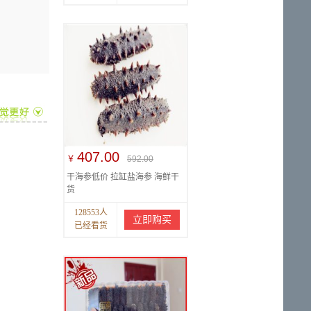
407.00
￥
592.00
干海参低价 拉缸盐海参 海鲜干
货
128553人
立即购买
已经看货