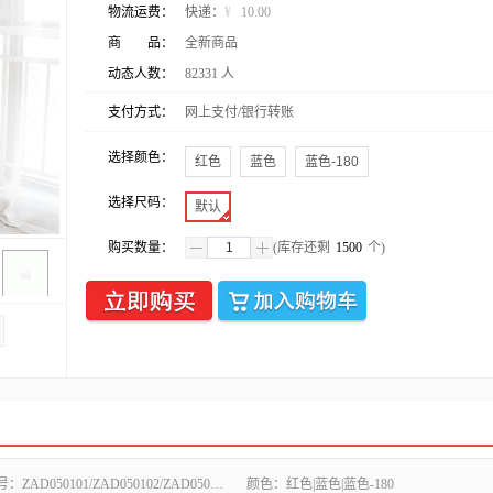
物流运费：
快递：
¥
10.00
商 品：
全新商品
动态人数：
82331
人
支付方式：
网上支付/银行转账
选择颜色：
红色
蓝色
蓝色-180
选择尺码：
默认
购买数量：
(库存还剩
1500
个)
号：
ZAD050101/ZAD050102/ZAD050104
颜色：
红色|蓝色|蓝色-180