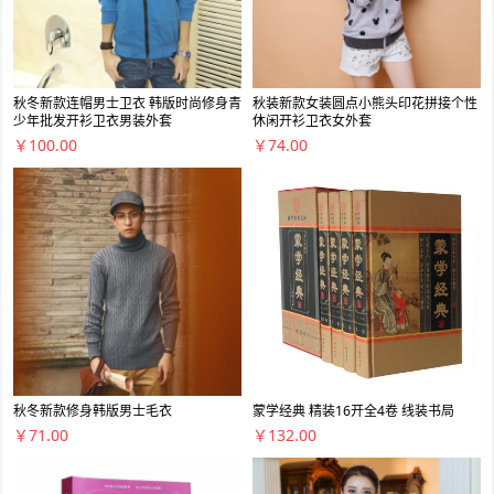
秋冬新款连帽男士卫衣 韩版时尚修身青
秋装新款女装圆点小熊头印花拼接个性
少年批发开衫卫衣男装外套
休闲开衫卫衣女外套
￥100.00
￥74.00
秋冬新款修身韩版男士毛衣
蒙学经典 精装16开全4卷 线装书局
￥71.00
￥132.00