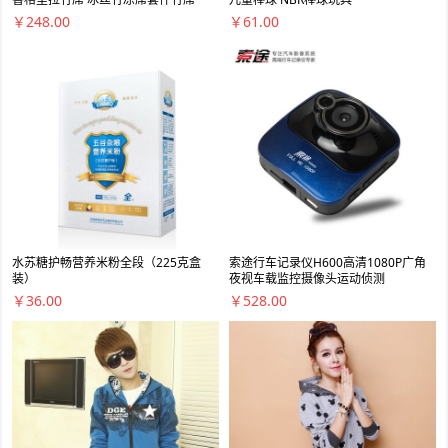
￥248.00
￥61.00
水苏糖护畅营养米粉全段（225克盒
索途行车记录仪H600高清1080P广角
装）
夜视车载监控摄像头运动侦测
￥36.00
￥528.00