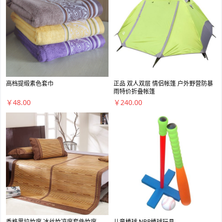
高档提缎素色套巾
正品 双人双层 情侣帐篷 户外野营防暴
雨特价折叠帐篷
￥48.00
￥240.00
香格里拉竹席 冰丝竹凉席套件竹席
儿童棒球 NBR棒球玩具