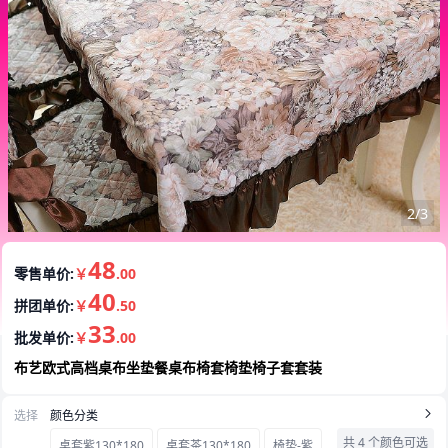
2/3
48
零售单价:
￥
.00
40
拼团单价:
￥
.50
33
批发单价:
￥
.00
布艺欧式高档桌布坐垫餐桌布椅套椅垫椅子套套装
选择
颜色分类
共 4 个颜色可选
桌套紫130*180
桌套茶130*180
椅垫-紫