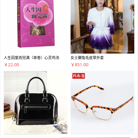
人生因爱而完满（单卷）心灵鸡汤
女士獭兔毛皮草外套
￥22.00
￥851.00