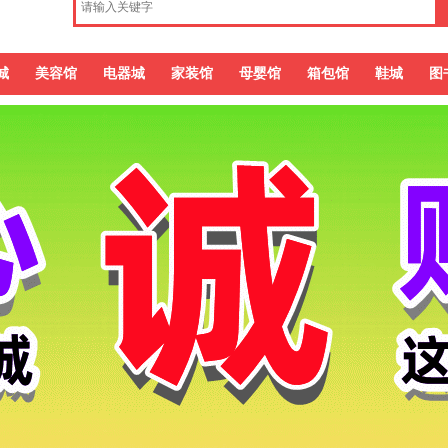
城
美容馆
电器城
家装馆
母婴馆
箱包馆
鞋城
图