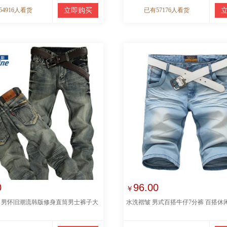
54916人看货
立即购买
已有57176人看货
0
96.00
￥
 男怀旧潮流韩版修身直筒男士裤子大
水洗褶皱 男式百搭牛仔7分裤 百搭休