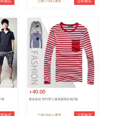
立即购买
已有57104人看货
立即购买
40.00
￥
中裤
撞色条纹 简约男士修身圆领长袖T恤
立即购买
已有52645人看货
立即购买