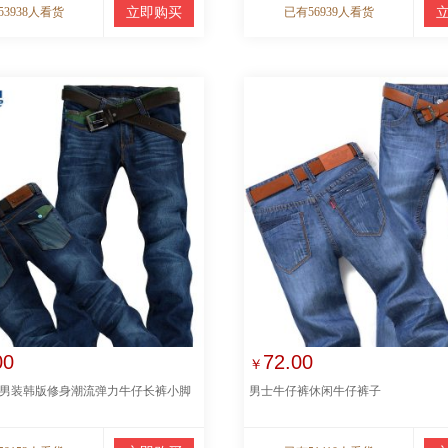
53938人看货
立即购买
已有56939人看货
00
72.00
￥
男装韩版修身潮流弹力牛仔长裤小脚
男士牛仔裤休闲牛仔裤子