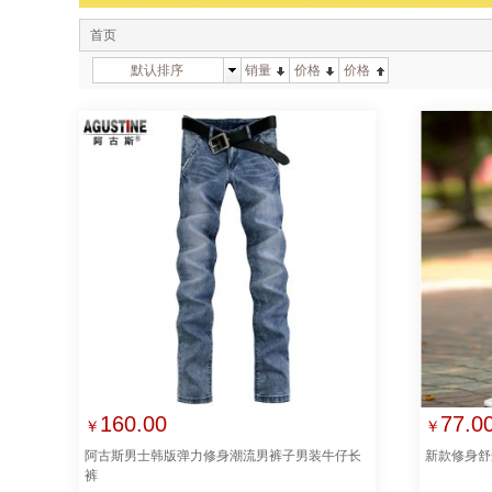
首页
默认排序
销量
价格
价格
160.00
77.0
￥
￥
阿古斯男士韩版弹力修身潮流男裤子男装牛仔长
新款修身舒
裤