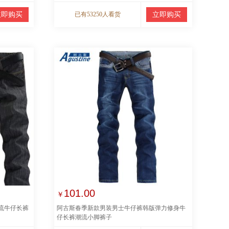
立即购买
已有53250人看货
立即购买
101.00
￥
流牛仔长裤
阿古斯春季新款男装男士牛仔裤韩版弹力修身牛
仔长裤潮流小脚裤子