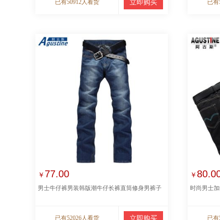
已有50912人看货
立即购买
已有
77.00
80.0
￥
￥
男士牛仔裤男装韩版潮牛仔长裤直筒修身男裤子
时尚男士加
已有52026人看货
立即购买
已有