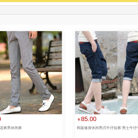
0
85.00
￥
适裤男休闲裤
韩版修身休闲男式牛仔短裤 男士牛仔