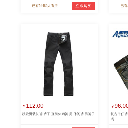
已有54486人看货
立即购买
已有
112.00
96.0
￥
￥
秋款男装长裤 裤子 直筒休闲裤 男 休闲裤 男裤子
复古牛仔裤
码