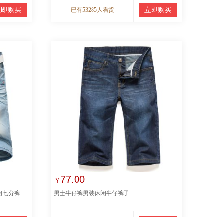
立即购买
已有53285人看货
立即购买
77.00
￥
闲七分裤
男士牛仔裤男装休闲牛仔裤子