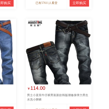
立即购买
已有57611人看货
立即购买
114.00
￥
男士小直筒牛仔裤男装新款韩版潮修身弹力男生
水洗小脚裤