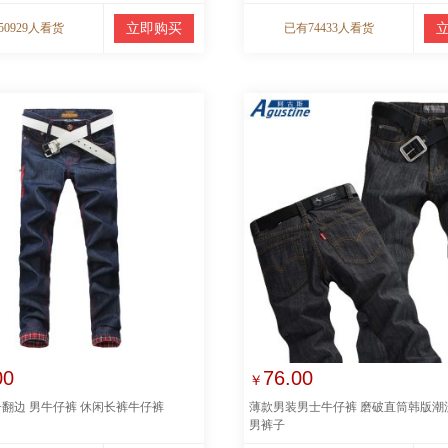
50929人看货
立即购买
已有74433人看货
00
76.00
￥
子翻边 男牛仔裤 休闲长裤牛仔裤
薄款男装男士牛仔裤 磨破直筒韩版潮
男裤子