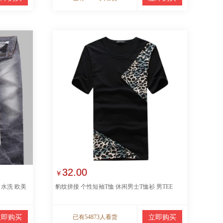
32.00
￥
 水洗 欧美
豹纹拼接 个性短袖T恤 休闲男士T恤衫 男TEE
立即购买
已有54873人看货
立即购买