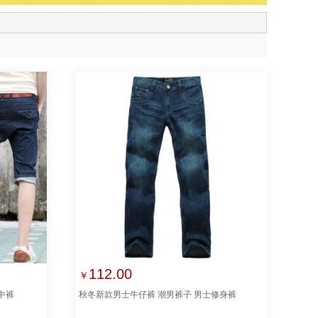
112.00
￥
中裤
秋冬新款男士牛仔裤 潮男裤子 男士修身裤