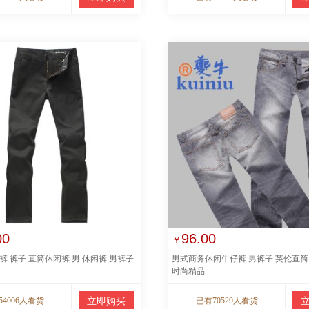
00
96.00
￥
裤 裤子 直筒休闲裤 男 休闲裤 男裤子
男式商务休闲牛仔裤 男裤子 英伦直筒
时尚精品
54006人看货
立即购买
已有70529人看货