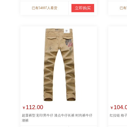
已有54697人看货
立即购买
已有
112.00
104.
￥
￥
超显裤型 彩印男牛仔 漆点牛仔长裤 时尚裤牛仔
红拉链 格
潮裤