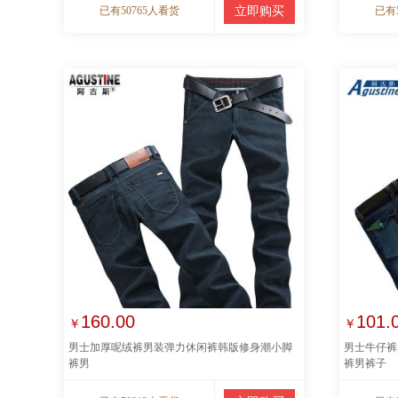
已有50765人看货
立即购买
已有
160.00
101.
￥
￥
男士加厚呢绒裤男装弹力休闲裤韩版修身潮小脚
男士牛仔裤
裤男
裤男裤子