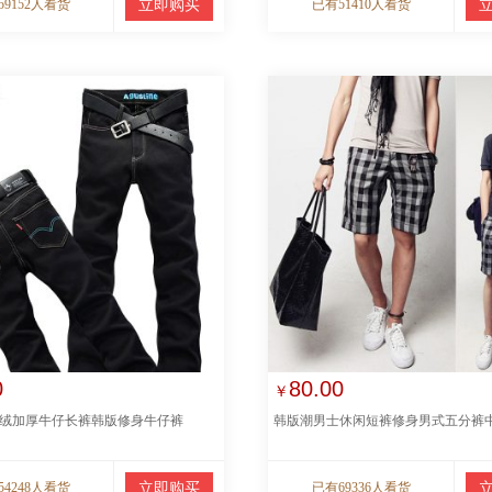
59152人看货
立即购买
已有51410人看货
0
80.00
￥
绒加厚牛仔长裤韩版修身牛仔裤
韩版潮男士休闲短裤修身男式五分裤
54248人看货
立即购买
已有69336人看货