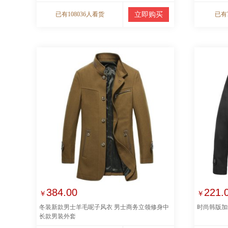
已有108036人看货
立即购买
已有
384.00
221.
￥
￥
冬装新款男士羊毛呢子风衣 男士商务立领修身中
时尚韩版加
长款男装外套