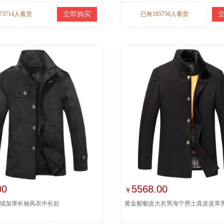
73714人看货
立即购买
已有105750人看货
00
5568.00
￥
绒加厚长袖风衣中长款
黄金貂貂皮大衣男海宁男士真皮皮草