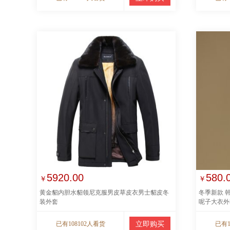
5920.00
580.
￥
￥
黄金貂内胆水貂领尼克服男皮草皮衣男士貂皮冬
冬季新款 
装外套
呢子大衣外
已有108102人看货
立即购买
已有1