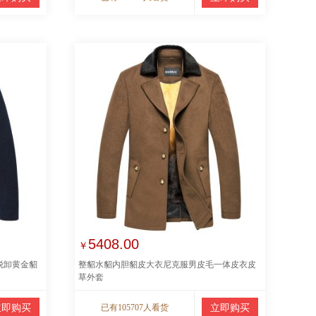
5408.00
￥
脱卸黄金貂
整貂水貂内胆貂皮大衣尼克服男皮毛一体皮衣皮
草外套
立即购买
已有105707人看货
立即购买