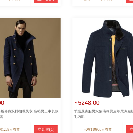
00
5248.00
￥
韩版修身双排扣呢风衣 高档男士中长款
羊绒尼克服男水貂毛领男皮草尼克服
套
毛内胆
01269人看货
立即购买
已有110965人看货