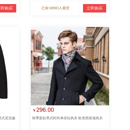
立即购买
已有108983人看货
立即购买
296.00
￥
男式尼克服
秋季新款男式时尚单排扣风衣 欧美西装领风衣