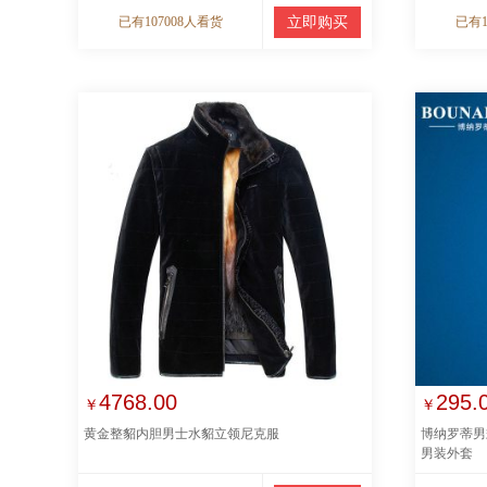
已有107008人看货
立即购买
已有1
4768.00
295.
￥
￥
黄金整貂内胆男士水貂立领尼克服
博纳罗蒂男
男装外套