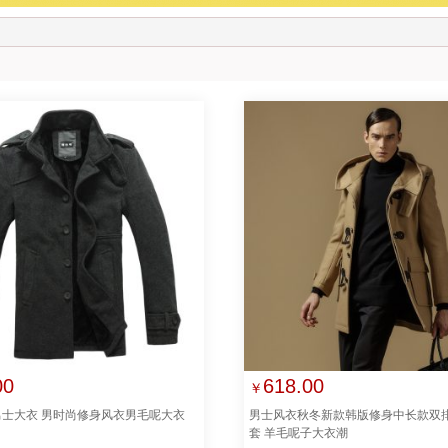
00
618.00
￥
男士大衣 男时尚修身风衣男毛呢大衣
男士风衣秋冬新款韩版修身中长款双
套 羊毛呢子大衣潮