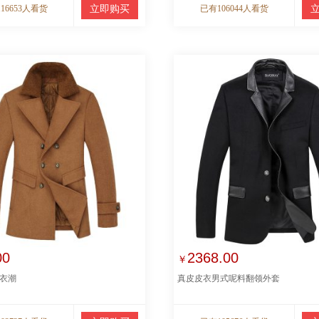
16653人看货
立即购买
已有106044人看货
00
2368.00
￥
衣潮
真皮皮衣男式呢料翻领外套