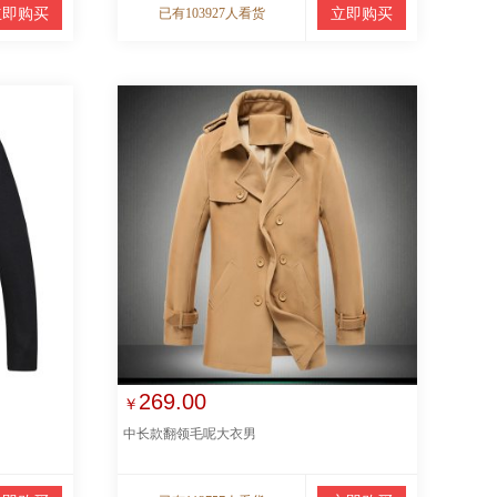
立即购买
已有103927人看货
立即购买
269.00
￥
中长款翻领毛呢大衣男