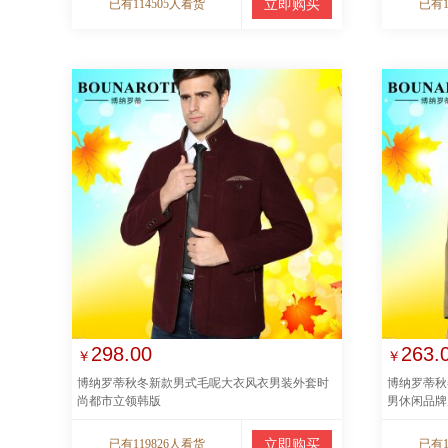
已有114505人看货
立即购买
已有1
298.00
263.
￥
￥
博纳罗蒂秋冬新款男式毛呢大衣风衣男装外套时
博纳罗蒂秋
尚都市立领韩版
男休闲品牌
已有119826人看货
立即购买
已有1