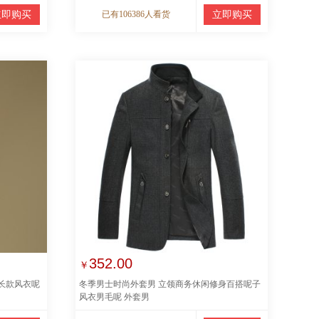
立即购买
已有106386人看货
立即购买
352.00
￥
长款风衣呢
冬季男士时尚外套男 立领商务休闲修身百搭呢子
风衣男毛呢 外套男