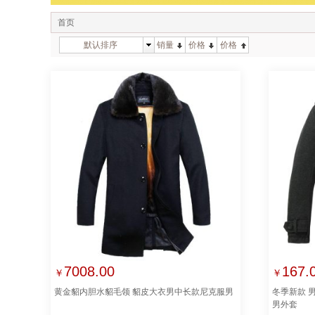
首页
默认排序
销量
价格
价格
7008.00
167.
￥
￥
黄金貂内胆水貂毛领 貂皮大衣男中长款尼克服男
冬季新款 
男外套