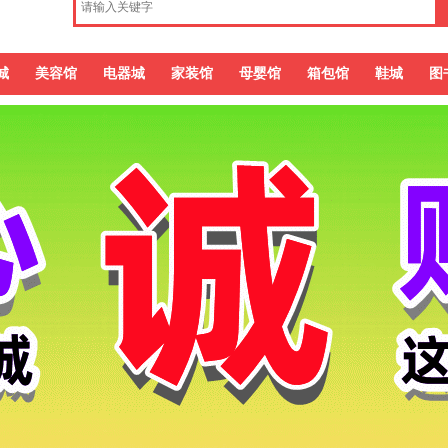
城
美容馆
电器城
家装馆
母婴馆
箱包馆
鞋城
图