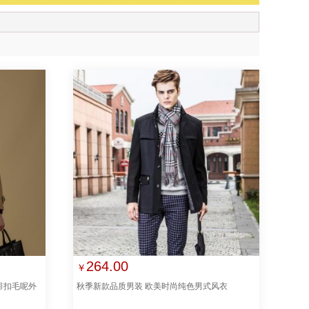
264.00
￥
排扣毛呢外
秋季新款品质男装 欧美时尚纯色男式风衣