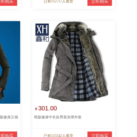
立即购买
已有112757人看货
立即购买
301.00
￥
韩版修身立领
韩版修身中长款男装加厚外套
立即购买
已有115542人看货
立即购买