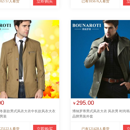
02737人看货
立即购买
已有105676人看货
00
295.00
￥
冬新款男式风衣大衣中长款风衣大衣
博纳罗蒂男式风衣大衣 风衣男 时尚
男装
品牌男装外套
25122人看货
立即购买
已有121428人看货