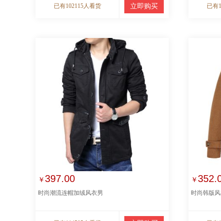
已有102115人看货
立即购买
已有1
397.00
352.
￥
￥
时尚潮流连帽加绒风衣男
时尚韩版风