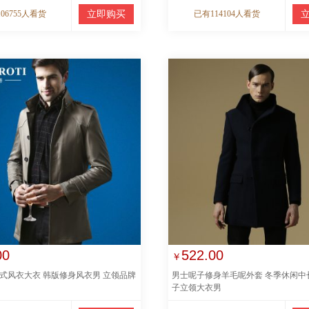
06755人看货
立即购买
已有114104人看货
00
522.00
￥
式风衣大衣 韩版修身风衣男 立领品牌
男士呢子修身羊毛呢外套 冬季休闲中
子立领大衣男