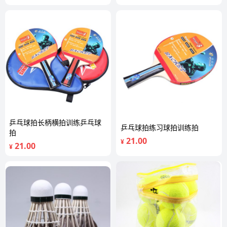
乒乓球拍长柄横拍训练乒乓球
乒乓球拍练习球拍训练拍
拍
21.00
¥
21.00
¥