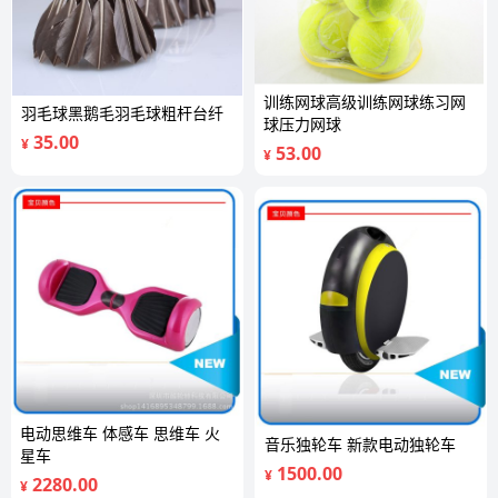
训练网球高级训练网球练习网
羽毛球黑鹅毛羽毛球粗杆台纤
球压力网球
35.00
¥
53.00
¥
电动思维车 体感车 思维车 火
音乐独轮车 新款电动独轮车
星车
1500.00
¥
2280.00
¥