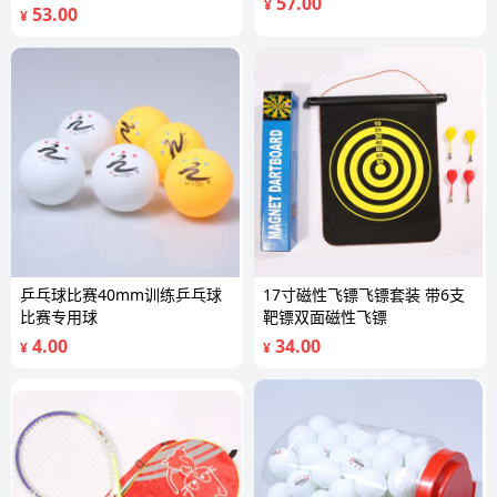
57.00
¥
53.00
¥
乒乓球比赛40mm训练乒乓球
17寸磁性飞镖飞镖套装 带6支
比赛专用球
靶镖双面磁性飞镖
4.00
34.00
¥
¥