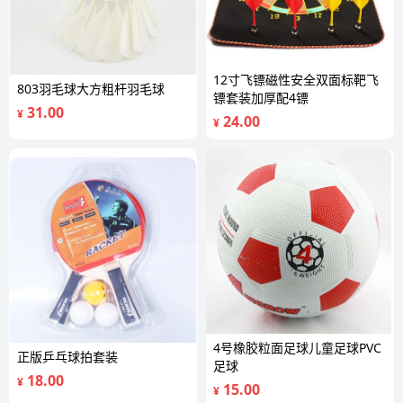
12寸飞镖磁性安全双面标靶飞
803羽毛球大方粗杆羽毛球
镖套装加厚配4镖
31.00
¥
24.00
¥
4号橡胶粒面足球儿童足球PVC
正版乒乓球拍套装
足球
18.00
¥
15.00
¥