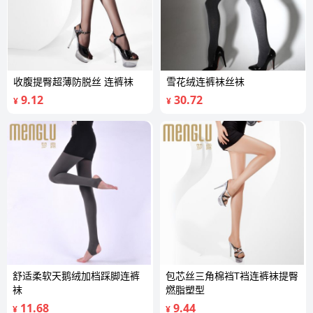
收腹提臀超薄防脱丝 连裤袜
雪花绒连裤袜丝袜
9.12
30.72
¥
¥
舒适柔软天鹅绒加档踩脚连裤
包芯丝三角棉裆T裆连裤袜提臀
袜
燃脂塑型
11.68
9.44
¥
¥