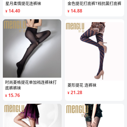
星月柔情提花连裤袜
金色提花打底裤T裆抗菌打底裤
14.40
14.88
¥
¥
时尚菱格提花单加裆连裤袜打
菱形提花 连裤袜
底裤裤袜
21.28
¥
15.76
¥