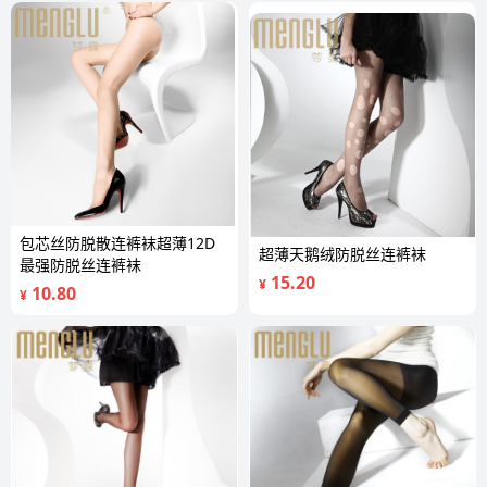
包芯丝防脱散连裤袜超薄12D
超薄天鹅绒防脱丝连裤袜
最强防脱丝连裤袜
15.20
¥
10.80
¥