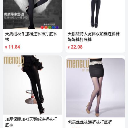
天鹅绒秋冬加档连裤袜打底裤
天鹅绒特大宽体双加档连裤袜
袜
妈妈裤打底裤
11.84
22.08
¥
¥
加厚保暖加裆天鹅绒连裤袜打
包芯丝丝袜连裤袜打底裤
底袜