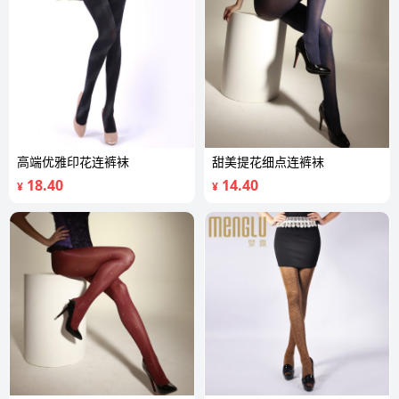
高端优雅印花连裤袜
甜美提花细点连裤袜
18.40
14.40
¥
¥