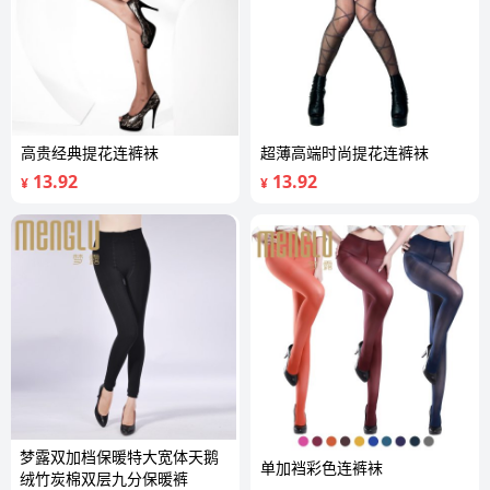
高贵经典提花连裤袜
超薄高端时尚提花连裤袜
13.92
13.92
¥
¥
梦露双加档保暖特大宽体天鹅
单加裆彩色连裤袜
绒竹炭棉双层九分保暖裤