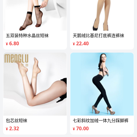
五双装特种水晶丝短袜
天鹅绒比基尼打底裤连裤袜
6.80
22.40
¥
¥
包芯丝短袜
七彩斜纹加绒一体九分踩脚裤
2.32
70.00
¥
¥