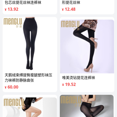
包芯丝提花丝袜连裤袜
形提花丝袜
13.92
12.48
¥
¥
天鹅绒束缚提臀瘦腿塑形袜压
唯美烫钻提花连裤袜
力袜裤防静脉曲张
19.52
¥
60.00
¥