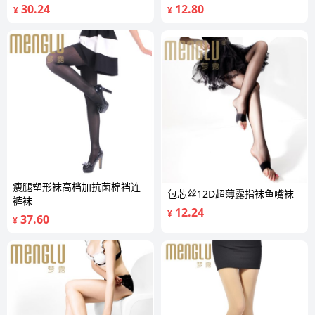
30.24
12.80
¥
¥
瘦腿塑形袜高档加抗菌棉裆连
包芯丝12D超薄露指袜鱼嘴袜
裤袜
12.24
¥
37.60
¥