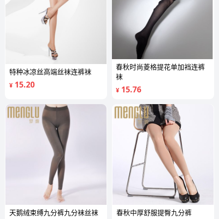
春秋时尚菱格提花单加裆连裤
特种冰凉丝高端丝袜连裤袜
袜
15.20
¥
15.76
¥
天鹅绒束缚九分裤九分袜丝袜
春秋中厚舒服提臀九分裤