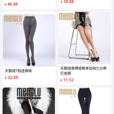
18.88
¥
46.88
¥
天鹅绒束缚提臀单加裆九分裤
天鹅绒T档连裤袜
打底裤
22.88
¥
11.52
¥