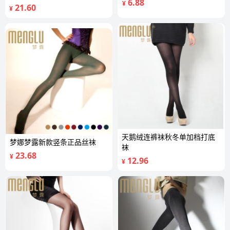
6.88
¥
21.60
¥
天鹅绒连裤袜秋冬单加档打底
梦娜梦露新款竖条正品丝袜
袜
23.68
¥
12.96
¥