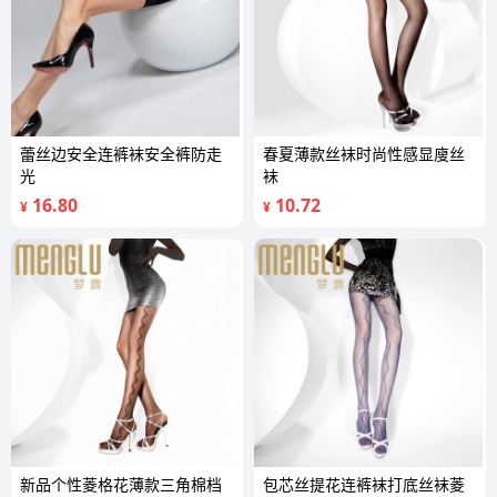
蕾丝边安全连裤袜安全裤防走
春夏薄款丝袜时尚性感显廋丝
光
袜
16.80
10.72
¥
¥
新品个性菱格花薄款三角棉档
包芯丝提花连裤袜打底丝袜菱