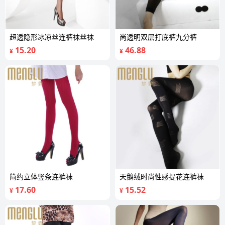
超透隐形冰凉丝连裤袜丝袜
尚透明双层打底裤九分裤
15.20
46.88
¥
¥
简约立体竖条连裤袜
天鹅绒时尚性感提花连裤袜
17.60
15.52
¥
¥