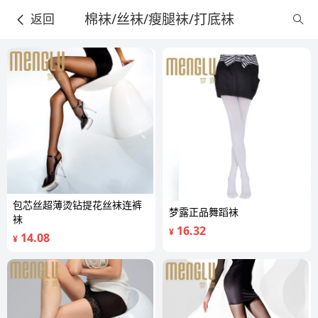
棉袜/丝袜/瘦腿袜/打底袜
返回
包芯丝超薄烫钻提花丝袜连裤
梦露正品舞蹈袜
袜
16.32
¥
14.08
¥