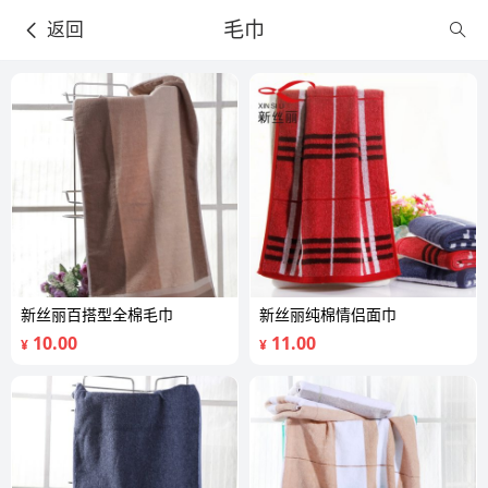
毛巾
返回
新丝丽百搭型全棉毛巾
新丝丽纯棉情侣面巾
10.00
11.00
¥
¥