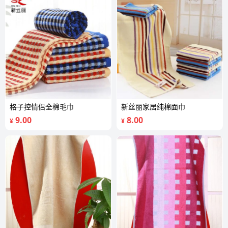
格子控情侣全棉毛巾
新丝丽家居纯棉面巾
9.00
8.00
¥
¥