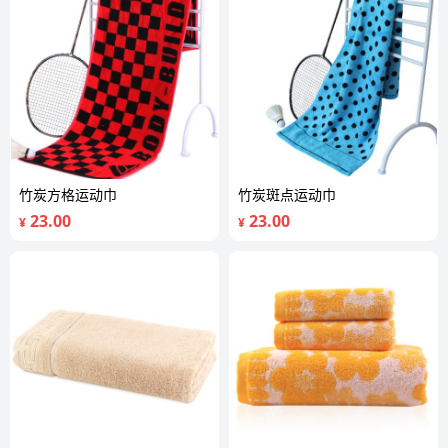
竹炭方格运动巾
竹炭斑点运动巾
23.00
23.00
¥
¥