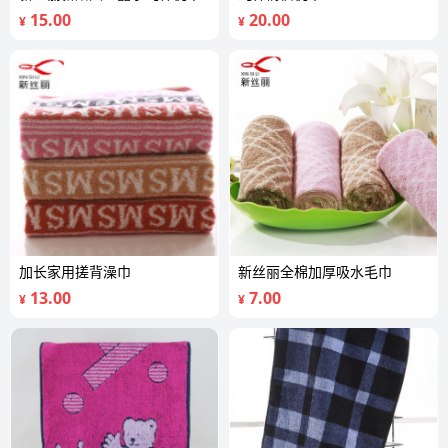
15.00
20.00
¥
¥
加长家用搓背澡巾
新丝丽全棉加厚吸水毛巾
13.00
7.00
¥
¥