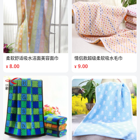
柔软舒适吸水洁面美容面巾
情侣款超级柔软吸水毛巾
8.00
9.00
¥
¥