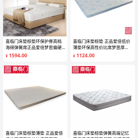
喜临门床垫棕垫环保护脊高档
喜临门床垫棕垫 正品爱倍低价
海绵弹簧席正品爱倍梦思偏硬
薄垫环保高性价比席梦思厚
尊悦
8CM 诺蓝
1594.00
1124.00
¥
¥
喜临门床垫棕垫薄垫 正品爱倍
喜临门床垫棕垫弹簧高端记忆