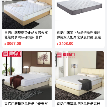
喜临门床垫棕垫正品爱倍天然
喜临门床垫正品爱倍高档海绵
乳胶席梦思软硬两用 尊祥
弹簧双人加厚席梦思偏硬 思逸
3067.00
2403.00
¥
¥
喜临门床垫正品爱倍护脊天然
喜临门床垫乳胶正品爱倍高档