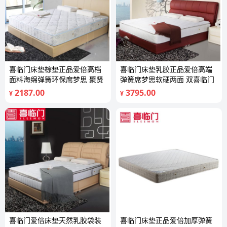
喜临门床垫棕垫正品爱倍高档
喜临门床垫乳胶正品爱倍高端
面料海绵弹簧环保席梦思 聚贤
弹簧席梦思软硬两面 双喜临门
2187.00
3795.00
¥
¥
喜临门爱倍床垫天然乳胶袋装
喜临门床垫正品爱倍加厚弹簧