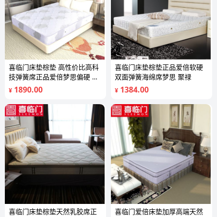
喜临门床垫棕垫 高性价比高科
喜临门床垫棕垫正品爱倍软硬
技弹簧席正品爱倍梦思偏硬 倾
双面弹簧海绵席梦思 聚禄
慕
1890.00
1384.00
¥
¥
喜临门床垫棕垫天然乳胶席正
喜临门爱倍床垫加厚高端天然