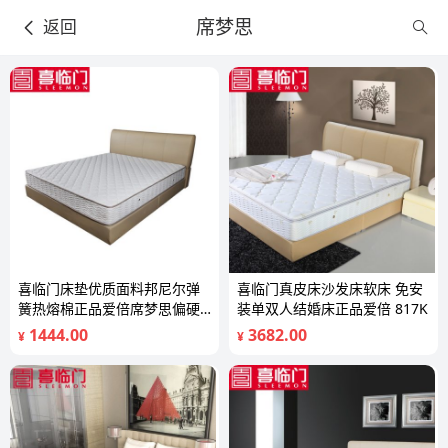
席梦思
返回
喜临门床垫优质面料邦尼尔弹
喜临门真皮床沙发床软床 免安
簧热熔棉正品爱倍席梦思偏硬
装单双人结婚床正品爱倍 817K
泰来
1444.00
3682.00
¥
¥