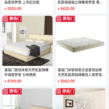
品爱倍梦思 上市纪念版
乳胶袋装独立弹簧席梦思 尊铂
E300
3505.00
9420.00
¥
¥
喜临门爱倍床垫天然乳胶弹簧
喜临门床垫棕垫正品爱倍加厚
环保席梦思 分体栖燕
天然乳胶高档弹簧双人席梦思
硬巢
4769.00
3042.00
¥
¥