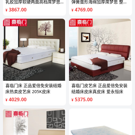
乳胶加厚软硬两面高档席梦思
弹簧蛋形海绵加厚席梦思 整体
舒眠
栖燕
3867.00
4769.00
¥
¥
喜临门床 正品爱倍免安装结婚
喜临门皮艺床 正品爱倍免安装
床热卖皮艺床 205K皮床
结婚床皮床真皮床 爱永恒床
4029.00
5375.00
¥
¥