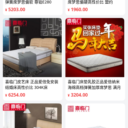
弹簧席梦思偏软 尊铂E280
席梦思偏硬高性价比 盟约
5203.00
1960.00
¥
¥
喜临门皮艺床 正品爱倍免安装
喜临门床垫乳胶正品爱倍纳米
结婚床高性价比 304K床
海绵高档弹簧加厚席梦思 满月
6254.00
3204.00
¥
¥