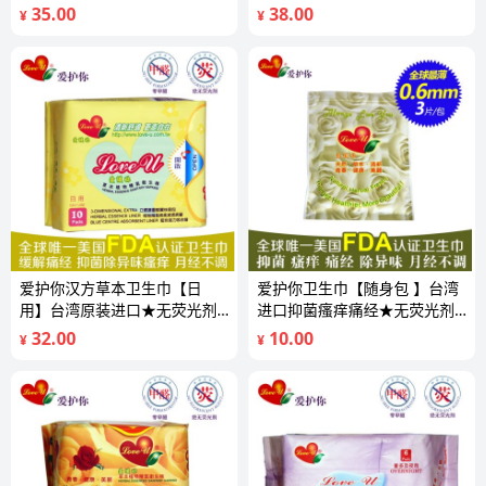
无甲醛
剂无甲醛
35.00
38.00
¥
¥
爱护你汉方草本卫生巾【日
爱护你卫生巾【随身包 】台湾
用】台湾原装进口★无荧光剂
进口抑菌瘙痒痛经★无荧光剂
★无甲醛
无甲醛
32.00
10.00
¥
¥