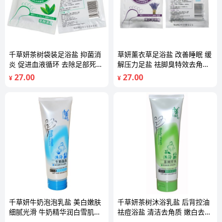
千草妍茶树袋装足浴盐 抑菌消
草妍薰衣草足浴盐 改善睡眠 缓
炎 促进血液循环 去除足部死皮
解压力足盐 祛脚臭特效去角质
25g
25g
27.00
27.00
¥
¥
千草妍牛奶泡泡乳盐 美白嫩肤
千草妍茶树沐浴乳盐 后背控油
细腻光滑 牛奶精华润白雪肌
祛痘浴盐 清洁去角质 嫩白去角
350g
质350g