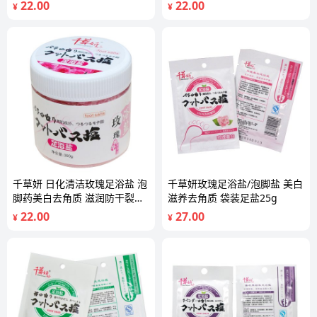
22.00
22.00
¥
¥
千草妍 日化清洁玫瑰足浴盐 泡
千草妍玫瑰足浴盐/泡脚盐 美白
脚药美白去角质 滋润防干裂
滋养去角质 袋装足盐25g
300g
22.00
27.00
¥
¥