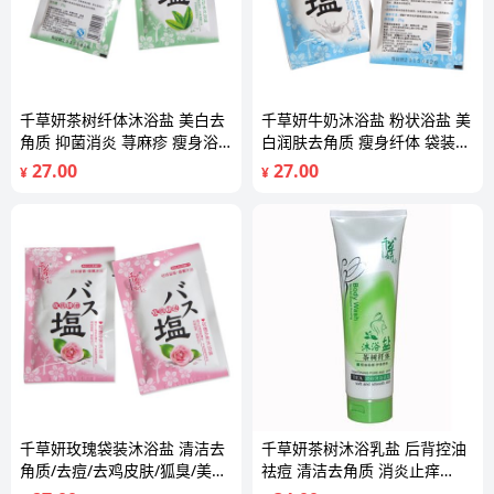
千草妍茶树纤体沐浴盐 美白去
千草妍牛奶沐浴盐 粉状浴盐 美
角质 抑菌消炎 荨麻疹 瘦身浴
白润肤去角质 瘦身纤体 袋装浴
盐袋装25g
盐25g
27.00
27.00
¥
¥
千草妍玫瑰袋装沐浴盐 清洁去
千草妍茶树沐浴乳盐 后背控油
角质/去痘/去鸡皮肤/狐臭/美白
祛痘 清洁去角质 消炎止痒
25g
350g