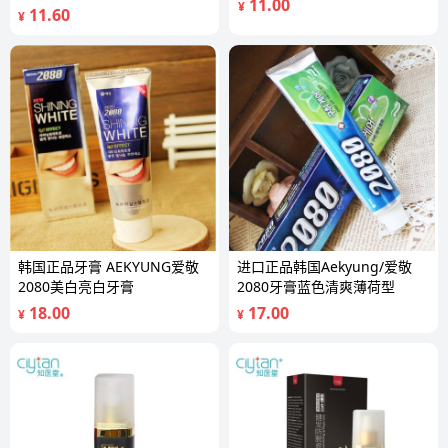
11.00
¥
11.60
¥
韩国正品牙膏 AEKYUNG爱敬
进口正品韩国Aekyung/爱敬
2080美白亮白牙膏
2080牙膏蓝色清爽薄荷型
18.00
17.00
¥
¥