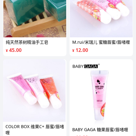
纯天然茶树精油手工皂
M.rui/米瑞儿 蜜糖唇蜜/唇啫喱
45.00
12.00
¥
¥
COLOR BOX 维果C+ 唇蜜/唇啫
BABY GAGA 糖果唇蜜/唇啫喱
喱