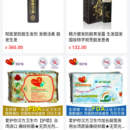
知医堂防脱生发剂 发根活素 脱
精方健发防脱育发露 生发固发
发生发
国妆特字斑秃脱发患者
360.00
132.00
¥
¥
爱护你汉方卫生巾【护垫】台
爱护你汉方卫生巾加长超宽夜
湾进口 痛经抑菌★无荧光剂★
用台湾原装痛经抑菌★无荧光