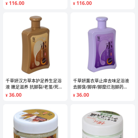
200ml
116.00
116.00
¥
¥
千草妍汉方草本护足养生足浴
千草妍薰衣草止痒去味足浴液
液 嫩足滋养 抗脚裂/老茧/死皮
去脚臭/脚痒/脚糜烂泡脚药
360ml
360ml
36.00
36.00
¥
¥