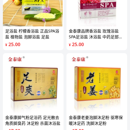
足浴盐 柠檬香浴盐 正品SPA浴
金泰康品牌香浴盐 玫瑰浴盐
盐 植物盐 泡脚浴盐 足盐
SPA足浴盐 沐浴盐 中药足部护
理
25.00
25.00
¥
¥
金泰康脚气粉足浴药 足光散去
金泰康老姜泡脚沐足粉 驱寒保
角质脚臭药 沐足粉 杀菌沐浴盐
暖沐足药 洗脚沐足粉