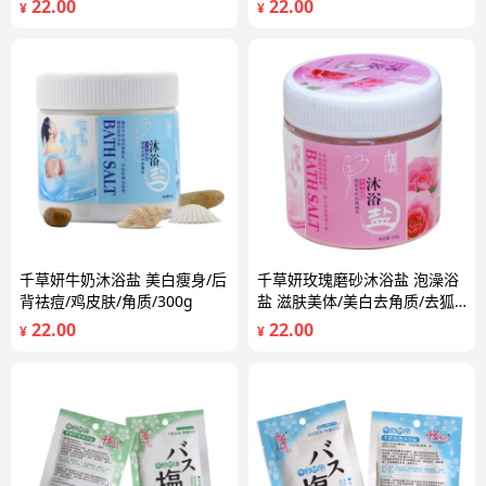
22.00
22.00
¥
¥
千草妍牛奶沐浴盐 美白瘦身/后
千草妍玫瑰磨砂沐浴盐 泡澡浴
背祛痘/鸡皮肤/角质/300g
盐 滋肤美体/美白去角质/去狐
臭300g
22.00
22.00
¥
¥