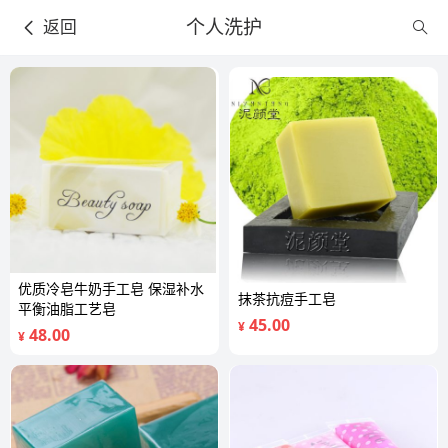
个人洗护
返回
优质冷皂牛奶手工皂 保湿补水
抹茶抗痘手工皂
平衡油脂工艺皂
45.00
¥
48.00
¥