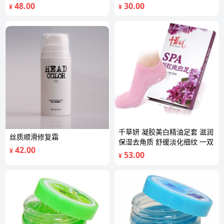
★无甲醛
光剂无甲醛
48.00
30.00
¥
¥
千草妍 凝胶美白精油足套 滋润
丝质顺滑修复霜
保湿去角质 舒缓淡化细纹 一双
42.00
¥
53.00
¥