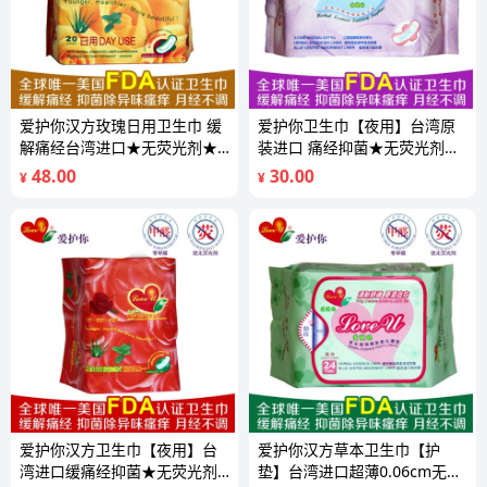
爱护你汉方玫瑰日用卫生巾 缓
爱护你卫生巾【夜用】台湾原
解痛经台湾进口★无荧光剂★
装进口 痛经抑菌★无荧光剂★
无甲醛
无甲醛
48.00
30.00
¥
¥
爱护你汉方卫生巾【夜用】台
爱护你汉方草本卫生巾【护
湾进口缓痛经抑菌★无荧光剂
垫】台湾进口超薄0.06cm无荧