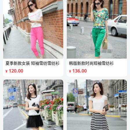
夏季新款女装 短袖雪纺雪纺衫
韩版新款时尚短袖雪纺衫
120.00
136.00
¥
¥