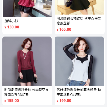
潮流圆领长袖镂空 秋季百搭显
加绒小衫
瘦蕾丝衫
130.00
¥
165.00
¥
时尚潮流圆领长袖 秋季镂空显
优雅纯色圆领长袖套头修身 秋
瘦蕾丝衫/雪纺衫
季蕾丝衫/雪纺衫
155.00
199.00
¥
¥