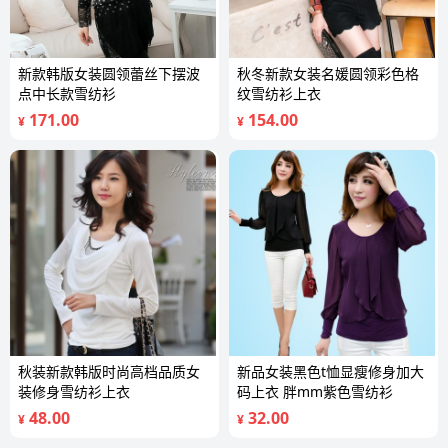
新款韩版女装圆领蕾丝下摆波
秋冬新款女装名媛圆领彩色格
点中长款雪纺衫
纹雪纺衫上衣
171.00
154.00
¥
¥
秋装新款韩版时尚高档品质女
新品女装黑色t恤显瘦修身加大
装修身雪纺衫上衣
码上衣 胖mm紫色雪纺衫
48.00
32.00
¥
¥