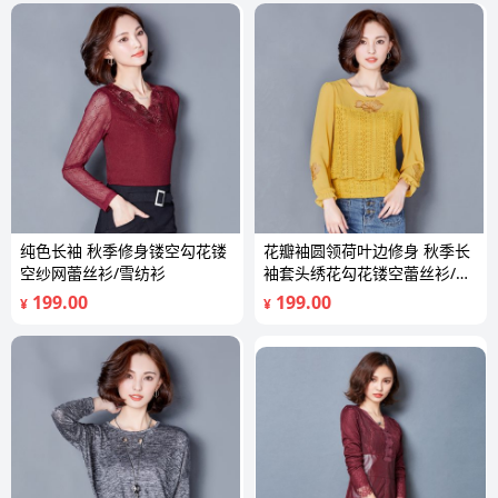
纯色长袖 秋季修身镂空勾花镂
花瓣袖圆领荷叶边修身 秋季长
空纱网蕾丝衫/雪纺衫
袖套头绣花勾花镂空蕾丝衫/雪
纺衫
199.00
199.00
¥
¥